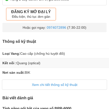
ĐĂNG KÝ MỞ ĐẠI LÝ
Điều kiện, thủ tục đơn giản
Hoặc gọi ngay:
0974072896
(7:30-22:00)
Thông số kỹ thuật
Loại Vang:
Cao cấp (chống hú tuyệt đối)
Kết nối :
Quang (optical)
Nơi sản xuất:
BIK
Xem chi tiết thông số kỹ thuật
Bài viết đánh giá
Tính năng nổi bật của vang số BPR-6000