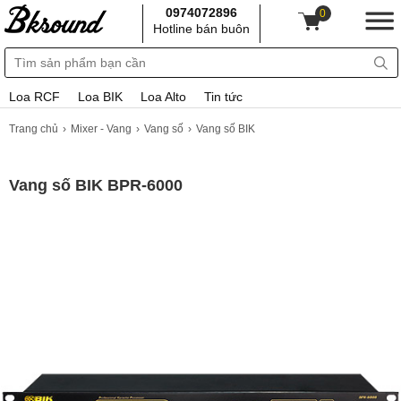
0974072896
0
Hotline bán buôn
Loa RCF
Loa BIK
Loa Alto
Tin tức
Trang chủ
Mixer - Vang
Vang số
Vang số BIK
Vang số BIK BPR-6000