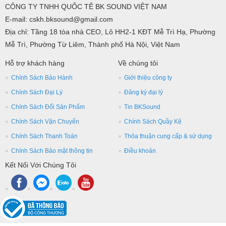
Trở kháng đầu vào : 2.2 kΩ
CÔNG TY TNHH QUỐC TÊ BK SOUND VIỆT NAM
E-mail: cskh.bksound@gmail.com
Đầu ra:
Địa chỉ: Tầng 18 tòa nhà CEO, Lô HH2-1 KĐT Mễ Trì Hạ, Phường
MAIN OUT (L/R) : 6.0 V
Mễ Trì, Phường Từ Liêm, Thành phố Hà Nội, Việt Nam
CENTER OUT : 2.2V
Hỗ trợ khách hàng
Về chúng tôi
SUB-WOOFER OUT : 6.0 V
Chính Sách Bảo Hành
Giới thiệu công ty
AUX OUT (L/R) : 6.0 V
Chính Sách Đại Lý
REC OUT (L/R) : 6.0 V
Đăng ký đại lý
Chính Sách Đổi Sản Phẩm
Tin BKSound
Key Control : 15 bước
Chính Sách Vận Chuyển
Chính Sách Quầy Kệ
Điện áp sử dụng : 220V ～ 240V/50Hz
Chính Sách Thanh Toán
Thỏa thuận cung cấp & sử dụng
Điện năng tiêu thụ: 25 W
Chính Sách Bảo mật thông tin
Điều khoản
Kích thước : 482 (R) x 44 (C) x 151 (S) mm
Kết Nối Với Chúng Tôi
Trọng lượng: 2.8 kg