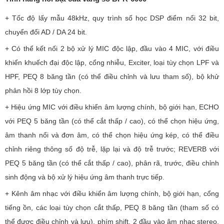
+ Tốc độ lấy mẫu 48kHz, quy trình số học DSP điểm nổi 32 bit,
chuyển đổi AD / DA 24 bit.
+ Có thể kết nối 2 bộ xử lý MIC độc lập, đầu vào 4 MIC, với điều
khiển khuếch đại độc lập, cổng nhiễu, Exciter, loại tùy chọn LPF và
HPF, PEQ 8 băng tần (có thể điều chỉnh và lưu tham số), bộ khử
phản hồi 8 lớp tùy chọn.
+ Hiệu ứng MIC với điều khiển âm lượng chính, bộ giới hạn, ECHO
với PEQ 5 băng tần (có thể cắt thấp / cao), có thể chọn hiệu ứng,
âm thanh nổi và đơn âm, có thể chọn hiệu ứng kép, có thể điều
chỉnh riêng thông số độ trễ, lặp lại và độ trễ trước; REVERB với
PEQ 5 băng tần (có thể cắt thấp / cao), phân rã, trước, điều chỉnh
sinh động và bộ xử lý hiệu ứng âm thanh trực tiếp.
+ Kênh âm nhạc với điều khiển âm lượng chính, bộ giới hạn, cổng
tiếng ồn, các loại tùy chọn cắt thấp, PEQ 8 băng tần (tham số có
thể được điều chỉnh và lưu), phím shift. 2 đầu vào âm nhạc stereo,