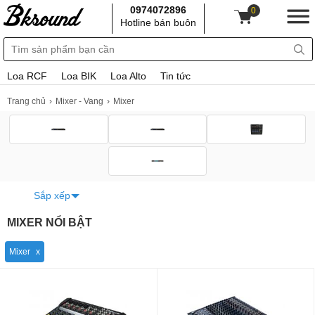
0974072896
0
Hotline bán buôn
Loa RCF
Loa BIK
Loa Alto
Tin tức
Trang chủ
Mixer - Vang
Mixer
Sắp xếp
MIXER NỔI BẬT
Mixer