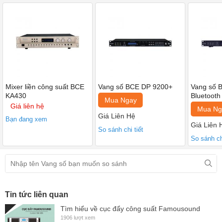
và không gian rộng rãi của phòng hát karoake chuyên nghiệp.
Mixer liền công suất BCE
Vang số BCE DP 9200+
Vang số 
KA430
Bluetooth
Mua Ngay
Giá liên hệ
Mua Ng
Giá Liên Hệ
Bạn đang xem
Giá Liên 
So sánh chi tiết
So sánh chi
Tin tức liên quan
Tìm hiểu về cục đẩy công suất Famousound
1906 lượt xem