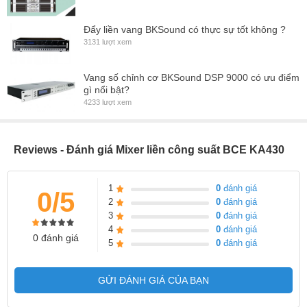
Đẩy liền vang BKSound có thực sự tốt không ?
3131 lượt xem
Vang số chỉnh cơ BKSound DSP 9000 có ưu điểm
gì nổi bật?
4233 lượt xem
Reviews - Đánh giá Mixer liền công suất BCE KA430
1
0
đánh giá
0/5
2
0
đánh giá
3
0
đánh giá
4
0
đánh giá
0 đánh giá
5
0
đánh giá
GỬI ĐÁNH GIÁ CỦA BẠN