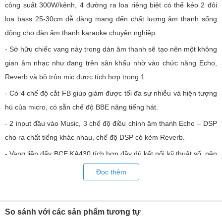
công suất 300W/kênh, 4 đường ra loa riêng biệt có thể kéo 2 đôi
loa bass 25-30cm dễ dàng mang đến chất lượng âm thanh sống
động cho dàn âm thanh karaoke chuyên nghiệp.
- Sở hữu chiếc vang này trong dàn âm thanh sẽ tạo nên một không
gian âm nhạc như đang trên sân khấu nhờ vào chức năng Echo,
Reverb và bộ trộn mic được tích hợp trong 1.
- Có 4 chế độ cắt FB giúp giảm được tối đa sự nhiễu và hiện tượng
hú của micro, có sẵn chế độ BBE nâng tiếng hát.
- 2 input đầu vào Music, 3 chế độ điều chỉnh âm thanh Echo – DSP
cho ra chất tiếng khác nhau, chế độ DSP có kèm Reverb.
- Vang liền đẩy BCE KA430 tích hợp đầy đủ kết nối kỹ thuật số, nên
có thể kết nối với nhiều loại loa
Đọc thêm
- Tự chỉnh hoàn toàn bằng tay và rất dễ sử dụng
- Có 5 cổng cắm Micro, trong đó 3 cổng cắm phía trước có thể điều
So sánh với các sản phẩm tương tự
chỉnh riêng biệt từng micro, thích hợp nhu cầu nhiều người sử dụng