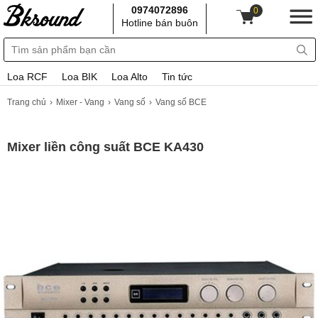
0974072896
0
Hotline bán buôn
Loa RCF
Loa BIK
Loa Alto
Tin tức
Trang chủ
Mixer - Vang
Vang số
Vang số BCE
Mixer liền công suất BCE KA430