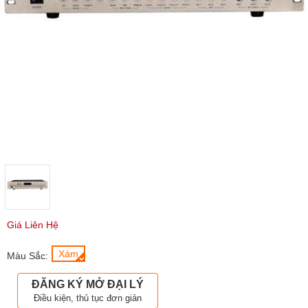
Giá Liên Hệ
Xám
Màu Sắc:
ĐĂNG KÝ MỞ ĐẠI LÝ
Điều kiện, thủ tục đơn giản