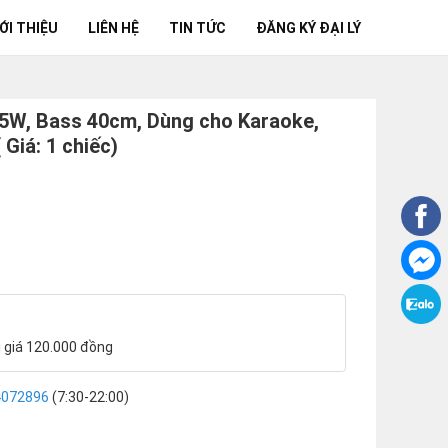
ỚI THIỆU
LIÊN HỆ
TIN TỨC
ĐĂNG KÝ ĐẠI LÝ
5W, Bass 40cm, Dùng cho Karaoke,
 Giá: 1 chiếc)
ị giá 120.000 đồng
4072896
(7:30-22:00)