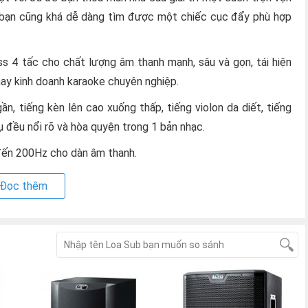
ày bạn cũng khá dễ dàng tìm được một chiếc cục đẩy phù hợp
s 4 tấc cho chất lượng âm thanh mạnh, sâu và gọn, tái hiện
hay kinh doanh karaoke chuyên nghiệp.
ần, tiếng kèn lên cao xuống thấp, tiếng violon da diết, tiếng
 đều nổi rõ và hòa quyện trong 1 bản nhạc.
đến 200Hz cho dàn âm thanh.
Đọc thêm
sản phẩm hỗ trợ cho dàn âm thanh chuyên nghiệp tại gia của