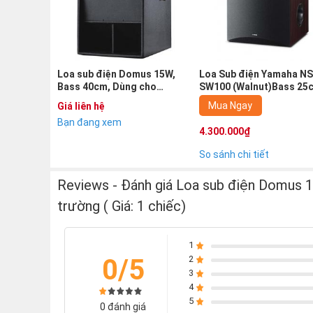
Loa sub điện Domus 15W,
Loa Sub điện Yamaha NS
Bass 40cm, Dùng cho
SW100 (Walnut)Bass 25
Karaoke, Sân khấu, Hội
karaoke, nghe nhạc, xe
Mua Ngay
Giá liên hệ
trường ( Giá: 1 chiếc)
phim, sx indonesia (Giá 
Bạn đang xem
chiếc)
4.300.000₫
So sánh chi tiết
Reviews - Đánh giá Loa sub điện Domus 1
trường ( Giá: 1 chiếc)
1
0/5
2
3
4
5
0 đánh giá