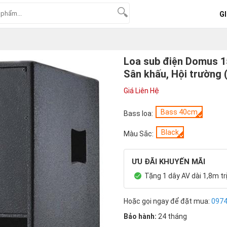
GI
Loa sub điện Domus 1
Sân khấu, Hội trường (
Giá Liên Hệ
Bass 40cm
Bass loa:
Black
Màu Sắc:
ƯU ĐÃI KHUYẾN MÃI
Tặng 1 dây AV dài 1,8m tr
Hoặc gọi ngay để đặt mua:
097
Bảo hành:
24 tháng