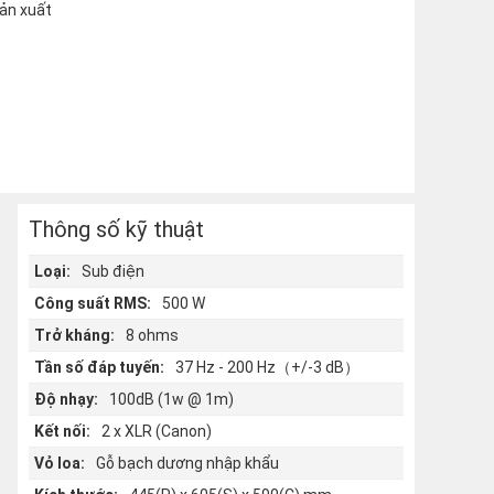
sản xuất
Thông số kỹ thuật
Loại:
Sub điện
Công suất RMS:
500 W
Trở kháng:
8 ohms
Tần số đáp tuyến:
37 Hz - 200 Hz（+/-3 dB）
Độ nhạy:
100dB (1w @ 1m)
Kết nối:
2 x XLR (Canon)
Vỏ loa:
Gỗ bạch dương nhập khẩu