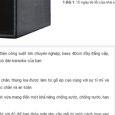
1 đổi 1:
15 ngày do lỗi của nhà 
iện công suất lớn chuyên nghiệp, bass 40cm đầy đẳng cấp,
bộ dàn karaoke của bạn.
chắn, thùng loa được làm từ gỗ ép cao cùng với sự tỉ mỉ và
c chắn và an toàn.
ật vừa mang đến một khả năng chống xước, chống nước, hạn
t vời đủ để bạn thỏa mãn nhu cầu giải trí một cách trọn vẹn