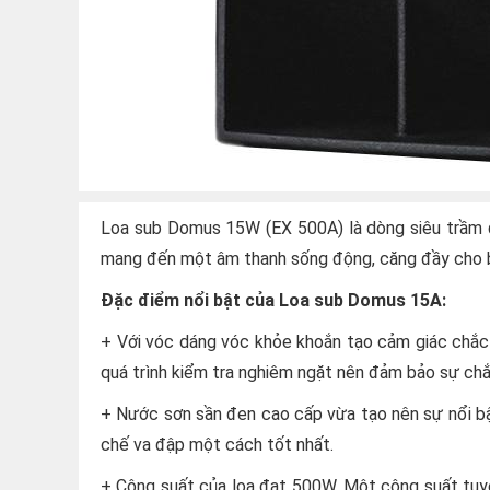
Loa sub Domus 15W (EX 500A) là dòng siêu trầm đ
mang đến một âm thanh sống động, căng đầy cho 
Đặc điểm nổi bật của Loa sub Domus 15A:
+ Với vóc dáng vóc khỏe khoắn tạo cảm giác chắc 
quá trình kiểm tra nghiêm ngặt nên đảm bảo sự chắ
+ Nước sơn sần đen cao cấp vừa tạo nên sự nổi b
chế va đập một cách tốt nhất.
+ Công suất của loa đạt 500W. Một công suất tuyệ