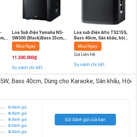
-
Loa Sub điện Yamaha NS-
Loa sub điện Alto TS215S,
cm,
SW300 (Black)Bass 25cm,
Bass 40cm, Sân khấu, hội
m
karaoke, nghe nhạc, xem
trường, Karaoke( giá: 1
Mua Ngay
Mua Ngay
1
phim, sx indonesia (Giá 1
chiếc)
chiếc)
Giá Liên Hệ
11.200.000₫
So sánh chi tiết
So sánh chi tiết
5W, Bass 40cm, Dùng cho Karaoke, Sân khấu, Hội
0
đánh giá
0
đánh giá
0
đánh giá
Gửi đánh giá của bạn
0
đánh giá
0
đánh giá