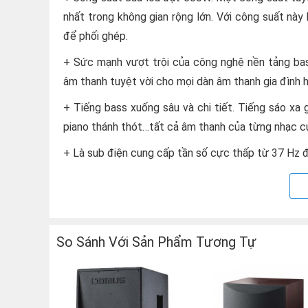
nhất trong không gian rộng lớn. Với công suất n
để phối ghép.
+ Sức mạnh vượt trội của công nghệ nền tảng bas
âm thanh tuyệt vời cho mọi dàn âm thanh gia đình 
+ Tiếng bass xuống sâu và chi tiết. Tiếng sáo xa g
piano thánh thót…tất cả âm thanh của từng nhạc cụ
+ Là sub điện cung cấp tần số cực thấp từ 37 Hz 
+ Bền bỉ, có thể hoạt động trong thời gian dài
Bạn không cần phải suy nghĩ nhiều khi lựa chọn 
mình, Domus 15A! Sự lựa chọn hơn cả tuyệt vời!
So Sánh Với Sản Phẩm Tương Tự