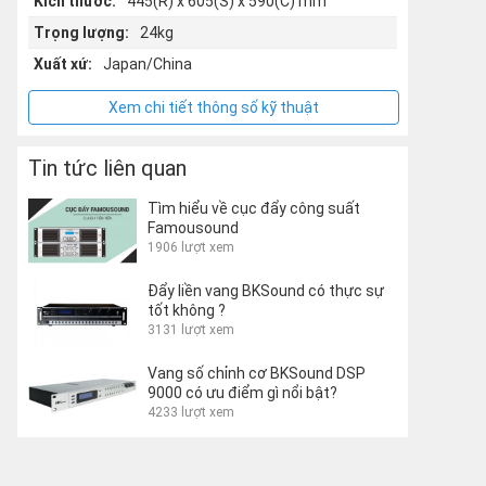
Kích thước:
445(R) x 605(S) x 590(C) mm
Trọng lượng:
24kg
Xuất xứ:
Japan/China
Xem chi tiết thông số kỹ thuật
Tin tức liên quan
Tìm hiểu về cục đẩy công suất
Famousound
1906 lượt xem
Đẩy liền vang BKSound có thực sự
tốt không ?
3131 lượt xem
Vang số chỉnh cơ BKSound DSP
9000 có ưu điểm gì nổi bật?
4233 lượt xem