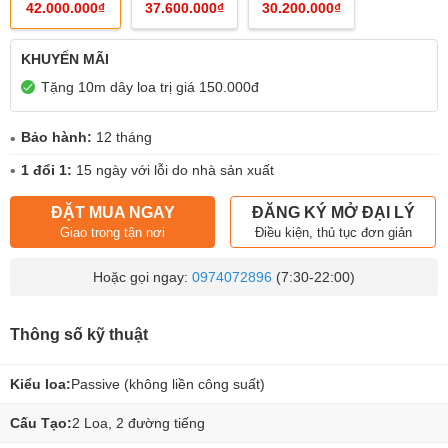
42.000.000₫
37.600.000₫
30.200.000₫
KHUYẾN MÃI
Tặng 10m dây loa trị giá 150.000đ
Bảo hành:
12 tháng
1 đổi 1:
15 ngày với lỗi do nhà sản xuất
ĐẶT MUA NGAY
ĐĂNG KÝ MỞ ĐẠI LÝ
Giao trong tận nơi
Điều kiện, thủ tục đơn giản
Hoặc gọi ngay:
0974072896
(7:30-22:00)
Thông số kỹ thuật
Kiểu loa:
Passive (không liền công suất)
Cấu Tạo:
2 Loa, 2 đường tiếng