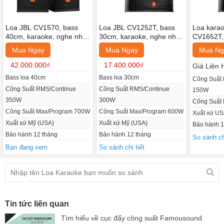
Loa JBL CV1570, bass
Loa JBL CV1252T, bass
Loa kara
40cm, karaoke, nghe nhạc
30cm, karaoke, nghe nhạc
CV1652T,
(Giá 2 chiếc)
(Giá 2 chiếc)
karaoke, 
Mua Ngay
Mua Ngay
Mua Ng
chiếc)
42.000.000₫
17.400.000₫
Giá Liên 
Bass loa 40cm
Bass loa 30cm
Công Suất
Công Suất RMS/Continue
Công Suất RMS/Continue
150W
350W
300W
Công Suất
Công Suất Max/Program 700W
Công Suất Max/Program 600W
Xuất xứ US
Xuất xứ Mỹ (USA)
Xuất xứ Mỹ (USA)
Bảo hành 1
Bảo hành 12 tháng
Bảo hành 12 tháng
So sánh chi
Bạn đang xem
So sánh chi tiết
Tin tức liên quan
Tìm hiểu về cục đẩy công suất Famousound