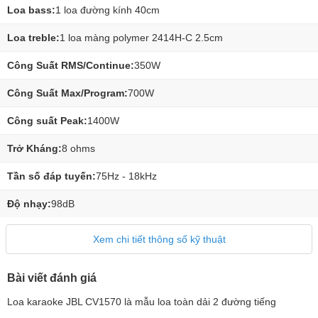
Loa bass:
1 loa đường kính 40cm
Loa treble:
1 loa màng polymer 2414H-C 2.5cm
Công Suất RMS/Continue:
350W
Công Suất Max/Program:
700W
Công suất Peak:
1400W
Trở Kháng:
8 ohms
Tần số đáp tuyến:
75Hz - 18kHz
Độ nhạy:
98dB
Xem chi tiết thông số kỹ thuật
Bài viết đánh giá
Loa karaoke JBL CV1570 là mẫu loa toàn dải 2 đường tiếng