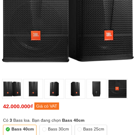
42.000.000₫
Giá có VAT
Có
3
Bass loa. Bạn đang chọn
Bass 40cm
Bass 40cm
Bass 30cm
Bass 25cm