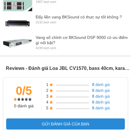
1907 lượt xem
Đẩy liền vang BKSound có thực sự tốt không ?
3132 lượt xem
Vang số chỉnh cơ BKSound DSP 9000 có ưu điểm
gì nổi bật?
4239 lượt xem
Reviews - Đánh giá Loa JBL CV1570, bass 40cm, karaoke, nghe nhạc (Giá 2 chiếc)
1
0
đánh giá
0/5
2
0
đánh giá
3
0
đánh giá
4
0
đánh giá
0 đánh giá
5
0
đánh giá
GỬI ĐÁNH GIÁ CỦA BẠN