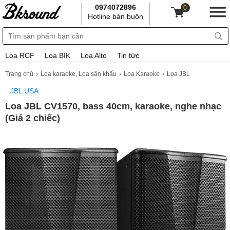
0974072896
0
Hotline bán buôn
Loa RCF
Loa BIK
Loa Alto
Tin tức
Trang chủ
Loa karaoke, Loa sân khấu
Loa Karaoke
Loa JBL
JBL USA
Loa JBL CV1570, bass 40cm, karaoke, nghe nhạc
(Giá 2 chiếc)