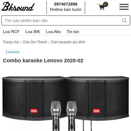
0974072896
0
Hotline bán buôn
Loa RCF
Loa BIK
Loa Alto
Tin tức
Trang chủ
Dàn Âm Thanh
Dàn karaoke gia đình
Lenovo
Combo karaoke Lenovo 2020-02