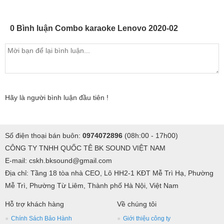
Power Amplifier Lenovo K250 sở hữu chíp xử lý tiên tiến
giúp bạn thoải mái song ca, mic hút âm tốt, nhạy tiếng, đem
0 Bình luận Combo karaoke Lenovo 2020-02
lại giọng ca ngọt ngào, ấm áp như ca sĩ. Đặt chế độ đầu vào
khởi động , đầu ra max cho music , mic ,efec. Hỗ trợ cài đặt
gốc ( cài đặt mặc định ban đầu ) và hỗ trợ cài đặt khoá đầu
vào. Với thiết bị này bạn có thể cảm nhận một cách rõ ràng
nhất độ trung thực của âm thanh. Bộ khuếch đại công suất
Hãy là người bình luận đầu tiên !
lớn, hoạt động ổn định.
Số điện thoại bán buôn:
0974072896
(08h:00 - 17h00)
CÔNG TY TNHH QUỐC TÊ BK SOUND VIỆT NAM
E-mail: cskh.bksound@gmail.com
Địa chỉ: Tầng 18 tòa nhà CEO, Lô HH2-1 KĐT Mễ Trì Hạ, Phường
Mễ Trì, Phường Từ Liêm, Thành phố Hà Nội, Việt Nam
Hỗ trợ khách hàng
Về chúng tôi
Chính Sách Bảo Hành
Giới thiệu công ty