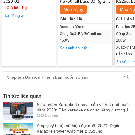
2020-02
KS750 full bass 30, (giá 2
KS250, ba
chiếc)
chiếc)
Giá liên hệ
Mua Ngay
Mua Ng
Bạn đang xem
Giá Liên Hệ
Giá Liên 
Bass loa 30cm
Bass loa 2
Để mang đến khả năng hoạt động ấn tượng nhất Lenovo
Công Suất RMS/Continue
Công Suất
trang bị hệ thống linh kiện cao cấp, đặc biệt là hệ thống củ
450W
200W
loa tiên tiến hàng đầu. Thuộc mẫu loa Passive có cấu tạo 2
Xuất xứ Tr
So sánh chi tiết
loa 2 đường tiếng, với hệ thống 2 củ loa gồm loa bass
Bảo hành 1
120mm+100mm/50coil/10 inch và loa treble
So sánh chi
55mm+50mm/14coil/3 inch cao cấp, được sản xuất trên dây
chuyền hiện đại, hoạt động bền bỉ.
Tin tức liên quan
Siêu phẩm Karaoke Lenovo sắp về hot nhất cuối
năm 2020: Dàn karaoke đa chức năng 4 trong 1
2003 lượt xem
Amply kỹ thuật số hiện đại nhất 2020: Digital
Karaoke Power Amplifier BKSound