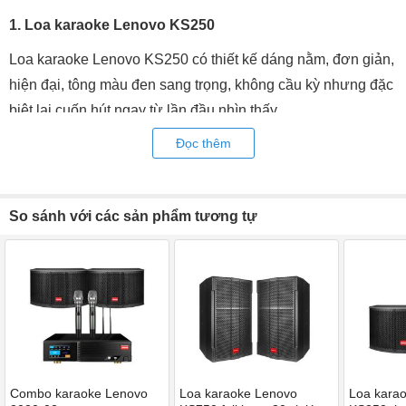
1. Loa karaoke Lenovo KS250
Loa karaoke Lenovo KS250 có thiết kế dáng nằm, đơn giản,
hiện đại, tông màu đen sang trọng, không cầu kỳ nhưng đặc
biệt lại cuốn hút ngay từ lần đầu nhìn thấy.
Không hề thua kém các mẫu loa karaoke khác, loa karaoke
Đọc thêm
Lenovo KS250 sở hữu thùng loa được làm từ gỗ cao cấp,
bền bỉ, bảo vệ hệ thống linh kiện rất tốt và hỗ trợ âm thanh
mượt mà. CUốn hút nhất là ê căng cong mặt trước có thiết
So sánh với các sản phẩm tương tự
kế tinh tế, nổi bật hơn hẳn.
Combo karaoke Lenovo
Loa karaoke Lenovo
Loa kara