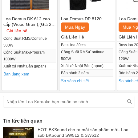
Loa Domus DK 612 cao
Loa Domus DP 8120
Loa Domu
cấp (Wood Grain),(Giá 2
Mua Ngay
Mua Ng
chiếc)
Giá liên hệ
Giá Liên Hệ
Giá Liên 
Công Suất RMS/Continue
Mặt sau là thông số sản phẩm, chi tiết như công suất, trở kháng,
Bass loa 30cm
Bass loa 2
500W
tần số và hệ thống cổng kết nối, đường tín hiệu đảm bảo cho quá
Công Suất RMS/Continue
Công Suất
Công Suất Max/Program
trình phối ghép đơn giản.
500W
120W
1000W
Xuất xứ Nhật Bản (japan)
Xuất xứ Nh
Xuất xứ Nhật Bản (japan)
Đặc điểm tính năng loa karaoke Domus DK612
Bảo hành 2 năm
Bảo hành 
Bạn đang xem
So sánh chi tiết
So sánh chi
Loa karaoke Domus DK612 được cấu tạo với 2 loa, 2 đường tiếng
trong đó gồm loa bass đường kính 30 cm và loa treble 3,8 cm cho
khả năng tái tạo âm thanh đầy đủ mọi dải tần trầm trung cao.
Tin tức liên quan
HOT: BKSound cho ra mắt sản phẩm mới- Loa
sub BKSound SW512 & SW612