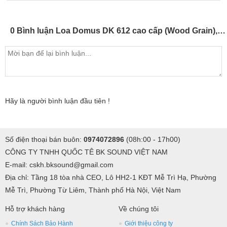
cho bạn cảm nhận chất âm chi tiết và rõ ràng nhất.
0 Bình luận Loa Domus DK 612 cao cấp (Wood Grain),(Giá 2 chiếc)
Hãy là người bình luận đầu tiên !
Số điện thoại bán buôn:
0974072896
(08h:00 - 17h00)
CÔNG TY TNHH QUỐC TÊ BK SOUND VIỆT NAM
E-mail: cskh.bksound@gmail.com
Địa chỉ: Tầng 18 tòa nhà CEO, Lô HH2-1 KĐT Mễ Trì Hạ, Phường
Mễ Trì, Phường Từ Liêm, Thành phố Hà Nội, Việt Nam
Hỗ trợ khách hàng
Về chúng tôi
Chính Sách Bảo Hành
Giới thiệu công ty