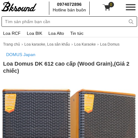
0974072896
0
Hotline bán buôn
Loa RCF
Loa BIK
Loa Alto
Tin tức
Trang chủ
Loa karaoke, Loa sân khấu
Loa Karaoke
Loa Domus
DOMUS Japan
Loa Domus DK 612 cao cấp (Wood Grain),(Giá 2
chiếc)