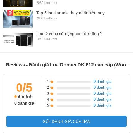
2080 lượt xem
Top 5 loa karaoke hay nhất hiện nay
2086 lượt xem
Loa Domus sử dụng có tốt không ?
1948 lượt xem
Reviews - Đánh giá Loa Domus DK 612 cao cấp (Wood Grain),(Giá 2 chiếc)
1
0
đánh giá
0/5
2
0
đánh giá
3
0
đánh giá
4
0
đánh giá
Công suất trung bình của loa là 500W, cực đại 2000W với thế
0 đánh giá
5
0
đánh giá
mạnh chơi tốt nhiều thể loại âm thanh.
Được trang bị góc phủ âm rộng, dải tần lớn 65 Hz ~20k Hz（+/-3
GỬI ĐÁNH GIÁ CỦA BẠN
dB) thích hợp khuếch đại, phát tán âm thanh tới mọi không gian