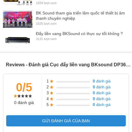
1834 lượt xem
BK Sound tham gia triển lãm quốc tế thiết bị âm
thanh chuyên nghiệp
1635 lượt xem
Đẩy liền vang BKSound có thực sự tốt không ?
3131 lượt xem
Reviews - Đánh giá Cục đẩy liền vang BKsound DP3600 350wt x2 kênh, chống hú 100%, echo reverd, hát karaoke, nghe nhạc, 4 cổng ra loa, (giá
1
0
đánh giá
0/5
2
0
đánh giá
3
0
đánh giá
4
0
đánh giá
0 đánh giá
5
0
đánh giá
GỬI ĐÁNH GIÁ CỦA BẠN