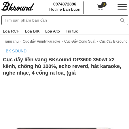
0974072896
0
Hotline bán buôn
Loa RCF
Loa BIK
Loa Alto
Tin tức
Trang chủ
Cục đẩy, Amply karaoke
Cục Đẩy Công Suất
Cục đẩy BKsound
BK SOUND
Cục đẩy liền vang BKsound DP3600 350wt x2
kênh, chống hú 100%, echo reverd, hát karaoke,
nghe nhạc, 4 cổng ra loa, (giá