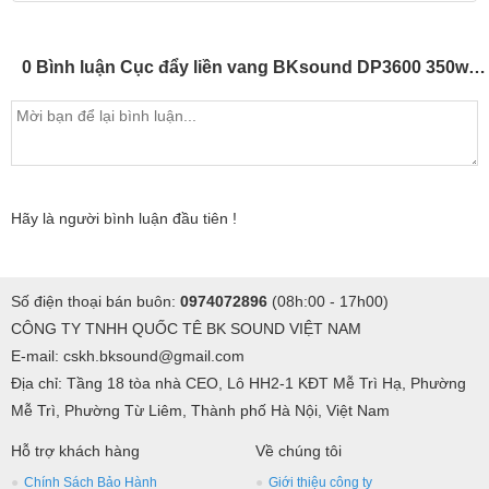
0 Bình luận Cục đẩy liền vang BKsound DP3600 350wt x2 kênh, chống hú 100%, echo reverd, hát karaoke, nghe nhạc, 4 cổng ra loa, (giá
Hãy là người bình luận đầu tiên !
Số điện thoại bán buôn:
0974072896
(08h:00 - 17h00)
CÔNG TY TNHH QUỐC TÊ BK SOUND VIỆT NAM
E-mail: cskh.bksound@gmail.com
Địa chỉ: Tầng 18 tòa nhà CEO, Lô HH2-1 KĐT Mễ Trì Hạ, Phường
Mễ Trì, Phường Từ Liêm, Thành phố Hà Nội, Việt Nam
Hỗ trợ khách hàng
Về chúng tôi
Chính Sách Bảo Hành
Giới thiệu công ty