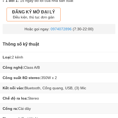
1 đổi 1:
15 ngày do lỗi của nhà sản xuất
ĐĂNG KÝ MỞ ĐẠI LÝ
Điều kiện, thủ tục đơn giản
Hoặc gọi ngay:
0974072896
(7:30-22:00)
Thông số kỹ thuật
Loại:
2 kênh
Công nghệ:
Class A/B
Công suất 8Ω stereo:
350W x 2
Kết nối vào:
Bluetooth, Cổng quang, USB, (3) Mic
Chế độ ra loa:
Stereo
Cổng ra:
Cài dây