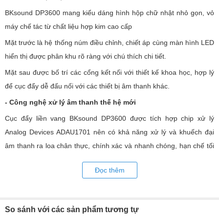
BKsound DP3600 mang kiểu dáng hình hộp chữ nhật nhỏ gọn, vỏ
máy chế tác từ chất liệu hợp kim cao cấp
Mặt trước là hệ thống núm điều chỉnh, chiết áp cùng màn hình LED
hiển thị được phân khu rõ ràng với chú thích chi tiết.
Mặt sau được bố trí các cổng kết nối với thiết kế khoa học, hợp lý
để cục đẩy dễ đấu nối với các thiết bị âm thanh khác.
- Công nghệ xử lý âm thanh thế hệ mới
Cục đẩy liền vang BKsound DP3600 được tích hợp chip xử lý
Analog Devices ADAU1701 nên có khả năng xử lý và khuếch đại
âm thanh ra loa chân thực, chính xác và nhanh chóng, hạn chế tối
đa tạp âm, méo hay vỡ tiếng, chống hú rít.
Đọc thêm
- Công suất mạnh mẽ, hoạt động ổn định
Thiết kế gồm 2 kênh riêng biệt, sử dụng mạch khuếch đại Class AB
với 12 sò công suất chịu dòng lớn của hãng Toshiba sản xuất tại
So sánh với các sản phẩm tương tự
Nhật Bản cho hiệu suất hoạt động vượt trội với công suất 350/ CH.