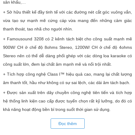
sân khấu,…
+ Sở hữu thiết kế đầy tinh tế với các đường nét cắt góc vuông vắn,
vừa tạo sự mạnh mẽ cứng cáp vừa mang đến những cảm giác
thanh thoát, tao nhã cho người nhìn.
+ Famousound 3208 có 2 kênh tách biệt cho công suất mạnh mẽ
900W/ CH ở chế độ 8ohms Stereo, 1200W/ CH ở chế độ 4ohms
Stereo nên có thể dễ dàng phối ghép với các dòng loa karaoke có
công suất lớn, đem lại chất âm mạnh mẽ và nổi trội nhất.
+ Tích hợp công nghệ Class I™ hiệu quả cao, mang lại chất lượng
âm thanh tốt, hầu như không có sự sai lệch, các dải âm tách bạch.
+ Được sản xuất trên dây chuyền công nghệ tiên tiến và tích hợp
hệ thống linh kiện cao cấp được tuyển chọn rất kỹ lưỡng, do đó có
khả năng hoạt động bền bỉ trong suốt thời gian sử dụng.
Đọc thêm