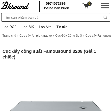
0974072896
0
Hotline bán buôn
Loa RCF
Loa BIK
Loa Alto
Tin tức
Trang chủ
Cục đẩy, Amply karaoke
Cục Đẩy Công Suất
Cục đẩy Famouso
Cục đẩy công suất Famousound 3208 (Giá 1
chiếc)