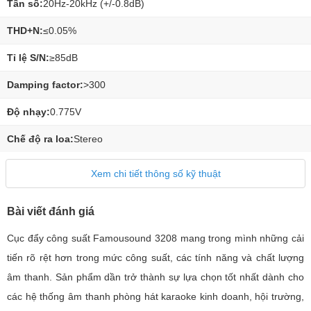
Tần số:
20Hz-20kHz (+/-0.8dB)
THD+N:
≤0.05%
Tỉ lệ S/N:
≥85dB
Damping factor:
>300
Độ nhạy:
0.775V
Chế độ ra loa:
Stereo
Xem chi tiết thông số kỹ thuật
Bài viết đánh giá
Cục đẩy công suất Famousound 3208 mang trong mình những cải
tiến rõ rệt hơn trong mức công suất, các tính năng và chất lượng
âm thanh. Sản phẩm dần trở thành sự lựa chọn tốt nhất dành cho
các hệ thống âm thanh phòng hát karaoke kinh doanh, hội trường,