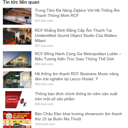
Tin tức liên quan
Trung Tâm Đa Năng Ziębice Với Hệ Thống Âm
Thanh Thông Minh RCF
822 lượt xem
RCF Khẳng Định Đẳng Cấp Âm Thanh Tại
Unidentified Sound Object Studio Của Matteo
Milani
907 lượt xem
RCF Đồng Hành Cùng Ga Metropolitan Lublin –
Biểu Tượng Kiến Trúc Giao Thông Thế Giới
896 lượt xem
Hệ thống âm thanh RCF Business Music nâng
tầm trải nghiệm tại Lecco Hostel, Ý
865 lượt xem
Thông báo đính chính thông tin năm sản xuất
trên một số sản phẩm
900 lượt xem
Bảo Châu Elec khai trương showroom âm thanh
thứ 15 tại Buôn Ma Thuột
1920 lượt xem