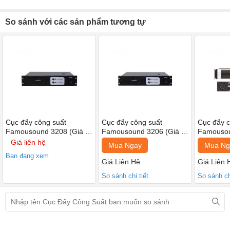
So sánh với các sản phẩm tương tự
Cục đẩy công suất
Cục đẩy công suất
Cục đẩy c
Famousound 3208 (Giá 1
Famousound 3206 (Giá 1
Famousou
chiếc)
chiếc)
chiếc)
Giá liên hệ
Mua Ngay
Mua Ng
Bạn đang xem
Giá Liên Hệ
Giá Liên 
So sánh chi tiết
So sánh chi