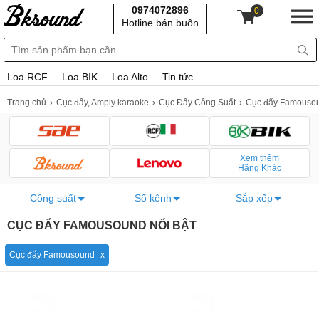
0974072896
0
Hotline bán buôn
Loa RCF
Loa BIK
Loa Alto
Tin tức
Trang chủ
Cục đẩy, Amply karaoke
Cục Đẩy Công Suất
Cục đẩy Famouso
Xem thêm
Hãng Khác
Công suất
Số kênh
Sắp xếp
CỤC ĐẨY FAMOUSOUND NỔI BẬT
Cục đẩy Famousound