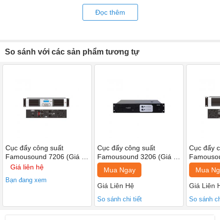
+ Đầu vào có cân bằng CMRR với độ nhạy cảm cao sẽ giúp cho
Đọc thêm
tiếng ồn được giảm xuống mức ít nhất có thể, đảm bảo âm thanh
được liên tục trong quá trình hoạt động.
So sánh với các sản phẩm tương tự
Cục đẩy công suất
Cục đẩy công suất
Cục đẩy c
Famousound 7206 (Giá 1
Famousound 3206 (Giá 1
Famousou
chiếc)
chiếc)
chiếc)
Giá liên hệ
Mua Ngay
Mua Ng
Bạn đang xem
Giá Liên Hệ
Giá Liên 
So sánh chi tiết
So sánh chi