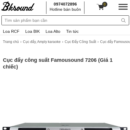
0974072896
0
Hotline bán buôn
Loa RCF
Loa BIK
Loa Alto
Tin tức
Trang chủ
Cục đẩy, Amply karaoke
Cục Đẩy Công Suất
Cục đẩy Famouso
Cục đẩy công suất Famousound 7206 (Giá 1
chiếc)