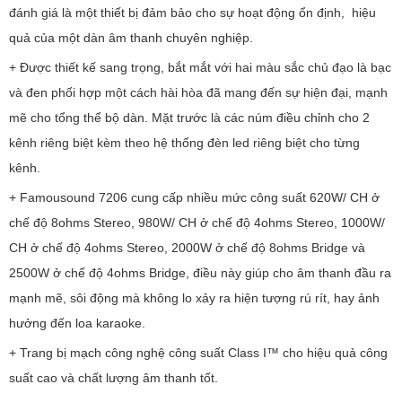
đánh giá là một thiết bị đảm bảo cho sự hoạt động ổn định, hiệu
quả của một dàn âm thanh chuyên nghiệp.
+ Được thiết kế sang trọng, bắt mắt với hai màu sắc chủ đạo là bạc
và đen phối hợp một cách hài hòa đã mang đến sự hiện đại, mạnh
mẽ cho tổng thể bộ dàn. Mặt trước là các núm điều chỉnh cho 2
kênh riêng biệt kèm theo hệ thống đèn led riêng biệt cho từng
kênh.
+ Famousound 7206 cung cấp nhiều mức công suất 620W/ CH ở
chế độ 8ohms Stereo, 980W/ CH ở chế độ 4ohms Stereo, 1000W/
CH ở chế độ 4ohms Stereo, 2000W ở chế độ 8ohms Bridge và
2500W ở chế độ 4ohms Bridge, điều này giúp cho âm thanh đầu ra
mạnh mẽ, sôi động mà không lo xảy ra hiện tượng rú rít, hay ảnh
hưởng đến loa karaoke.
+ Trang bị mạch công nghệ công suất Class I™ cho hiệu quả công
suất cao và chất lượng âm thanh tốt.