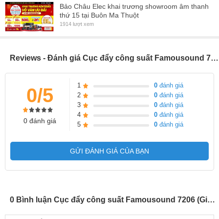
Bảo Châu Elec khai trương showroom âm thanh
thứ 15 tại Buôn Ma Thuột
1914 lượt xem
Reviews - Đánh giá Cục đẩy công suất Famousound 7206 (Giá 1 chiếc)
1
0
đánh giá
0/5
2
0
đánh giá
3
0
đánh giá
4
0
đánh giá
0 đánh giá
5
0
đánh giá
GỬI ĐÁNH GIÁ CỦA BẠN
0 Bình luận Cục đẩy công suất Famousound 7206 (Giá 1 chiếc)