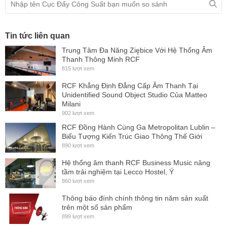
Tin tức liên quan
Trung Tâm Đa Năng Ziębice Với Hệ Thống Âm
Thanh Thông Minh RCF
815 lượt xem
RCF Khẳng Định Đẳng Cấp Âm Thanh Tại
Unidentified Sound Object Studio Của Matteo
Milani
902 lượt xem
RCF Đồng Hành Cùng Ga Metropolitan Lublin –
Biểu Tượng Kiến Trúc Giao Thông Thế Giới
890 lượt xem
Hệ thống âm thanh RCF Business Music nâng
tầm trải nghiệm tại Lecco Hostel, Ý
860 lượt xem
Thông báo đính chính thông tin năm sản xuất
trên một số sản phẩm
899 lượt xem