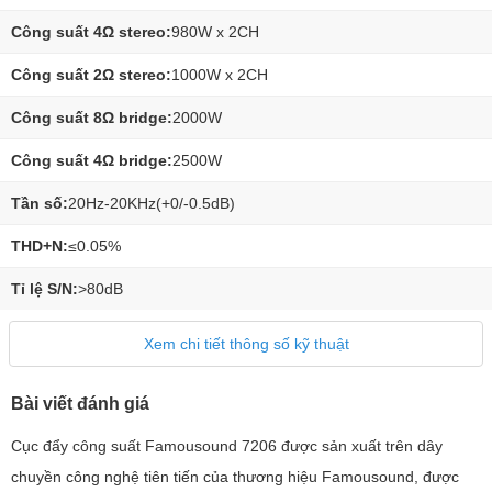
Công suất 4Ω stereo:
980W x 2CH
Công suất 2Ω stereo:
1000W x 2CH
Công suất 8Ω bridge:
2000W
Công suất 4Ω bridge:
2500W
Tần số:
20Hz-20KHz(+0/-0.5dB)
THD+N:
≤0.05%
Tỉ lệ S/N:
>80dB
Xem chi tiết thông số kỹ thuật
Bài viết đánh giá
Cục đẩy công suất Famousound 7206 được sản xuất trên dây
chuyền công nghệ tiên tiến của thương hiệu Famousound, được