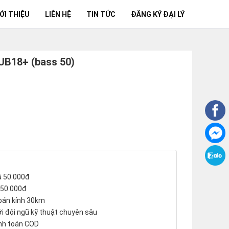
ỚI THIỆU
LIÊN HỆ
TIN TỨC
ĐĂNG KÝ ĐẠI LÝ
SUB18+ (bass 50)
iá 50.000đ
150.000đ
 bán kính 30km
với đội ngũ kỹ thuật chuyên sâu
anh toán COD