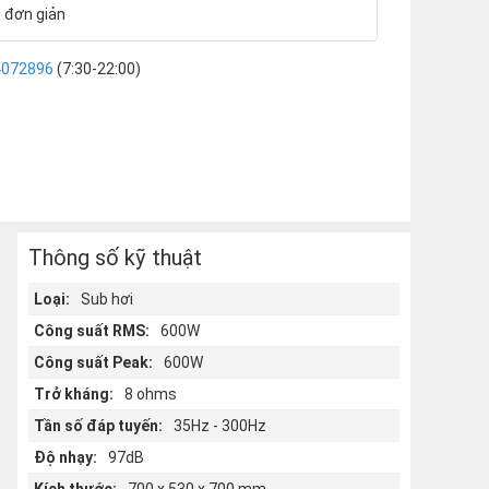
c đơn giản
4072896
(7:30-22:00)
Thông số kỹ thuật
Loại:
Sub hơi
Công suất RMS:
600W
Công suất Peak:
600W
Trở kháng:
8 ohms
Tần số đáp tuyến:
35Hz - 300Hz
Độ nhạy:
97dB