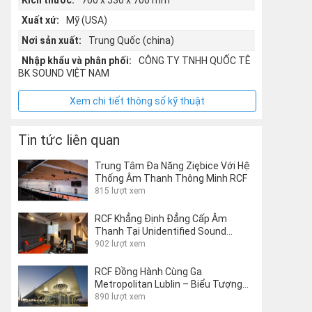
Kích thước:
700 x 530 x 700 mm
Xuất xứ:
Mỹ (USA)
Nơi sản xuất:
Trung Quốc (china)
Nhập khẩu và phân phối:
CÔNG TY TNHH QUỐC TÊ
BK SOUND VIỆT NAM
Xem chi tiết thông số kỹ thuật
Tin tức liên quan
Trung Tâm Đa Năng Ziębice Với Hệ
Thống Âm Thanh Thông Minh RCF
815 lượt xem
RCF Khẳng Định Đẳng Cấp Âm
Thanh Tại Unidentified Sound
Object Studio Của Matteo Milani
902 lượt xem
RCF Đồng Hành Cùng Ga
Metropolitan Lublin – Biểu Tượng
Kiến Trúc Giao Thông Thế Giới
890 lượt xem