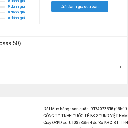
0
đánh giá
SX-SUB18+ sở hữu thiết kế bass mặt, phần củ loa nằm trong
0
đánh giá
Gửi đánh giá của bạn
0
đánh giá
0
đánh giá
bass 50)
Đặt Mua hàng toàn quốc:
0974072896
(08h00
CÔNG TY TNHH QUỐC TÊ BK SOUND VIỆT NAM
Giấy ĐKKD số: 0108533564 do Sở KH & ĐT TPH