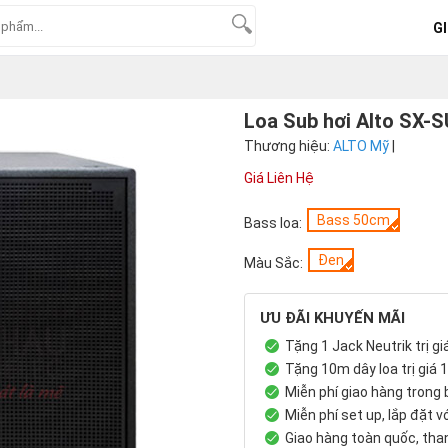
GI
Loa Sub hơi Alto SX-
Thương hiệu:
ALTO Mỹ
|
Giá Liên Hệ
Bass 50cm
Bass loa:
Đen
Màu Sắc:
ƯU ĐÃI KHUYẾN MÃI
Tặng 1 Jack Neutrik trị g
Tặng 10m dây loa trị giá 
Miễn phí giao hàng trong
Miễn phí set up, lắp đặt 
Giao hàng toàn quốc, th