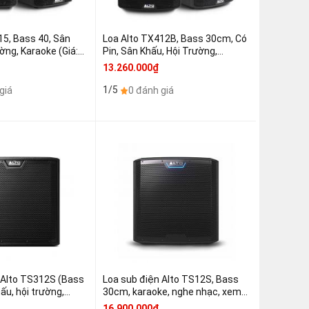
15, Bass 40, Sân
Loa Alto TX412B, Bass 30cm, Có
ờng, Karaoke (Giá:1
Pin, Sân Khấu, Hội Trường,
Karaoke (Giá:1 chiếc)
13.260.000₫
1/5
giá
0 đánh giá
 Alto TS312S (Bass
Loa sub điện Alto TS12S, Bass
ấu, hội trường,
30cm, karaoke, nghe nhạc, xem
 1 chiếc)
phim, (Giá 1 chiếc)
16.900.000₫