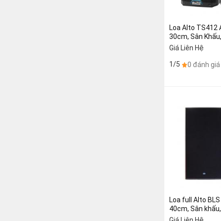
Loa Alto TS412 
30cm, Sân Khấu,
Karaoke (giá:2 c
Giá Liên Hệ
1/5
0 đánh giá
Loa full Alto BL
40cm, Sân khấu,
(giá:2 chiếc)
Giá Liên Hệ