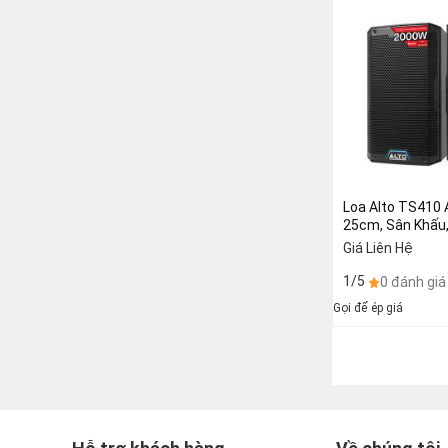
Loa Alto TS410 
25cm, Sân Khấu,
Karaoke (giá:2 c
Giá Liên Hệ
1/5
0 đánh giá
Gọi để ép giá