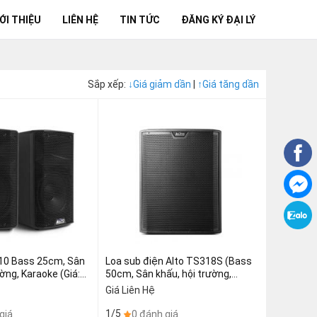
ỚI THIỆU
LIÊN HỆ
TIN TỨC
ĐĂNG KÝ ĐẠI LÝ
Sắp xếp:
↓
Giá giảm dần
|
↑
Giá tăng dần
10 Bass 25cm, Sân
Loa sub điện Alto TS318S (Bass
ờng, Karaoke (Giá:1
50cm, Sân khấu, hội trường,
karaoke (giá: 1 chiếc)
Giá Liên Hệ
1/5
giá
0 đánh giá