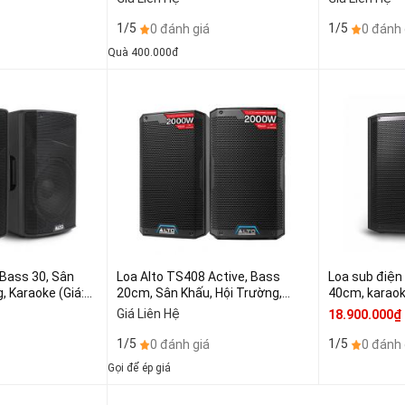
1/5
1/5
0 đánh giá
0 đánh 
Quà 400.000đ
 Bass 30, Sân
Loa Alto TS408 Active, Bass
Loa sub điện
, Karaoke (Giá:1
20cm, Sân Khấu, Hội Trường,
40cm, karaok
Karaoke (giá:2 chiếc)
phim, (Giá 1 
Giá Liên Hệ
18.900.000₫
1/5
1/5
0 đánh giá
0 đánh 
Gọi để ép giá