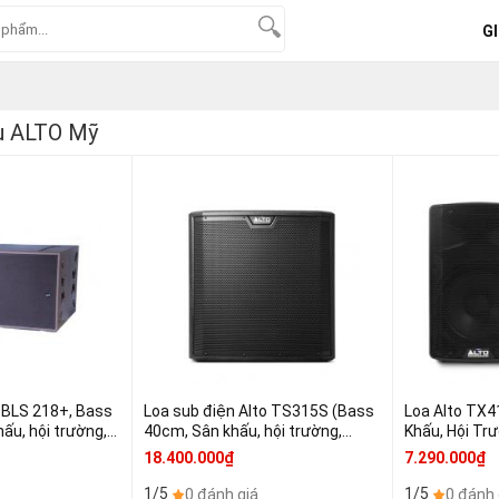
GI
u ALTO Mỹ
LS 218+, Bass
Loa sub điện Alto TS315S (Bass
Loa Alto TX4
ấu, hội trường,
40cm, Sân khấu, hội trường,
Khấu, Hội Trư
chiếc)
karaoke (giá: 1 chiếc)
chiếc)
18.400.000₫
7.290.000₫
1/5
1/5
0 đánh giá
0 đánh 