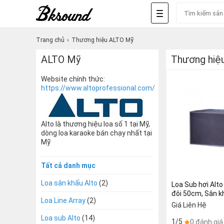
Trang chủ
Thương hiệu ALTO Mỹ
ALTO Mỹ
Thương hiệ
Website chính thức:
https://www.altoprofessional.com/
Alto là thương hiệu loa số 1 tại Mỹ,
dòng loa karaoke bán chạy nhất tại
Mỹ
Tất cả danh mục
Loa sân khấu Alto
(2)
Loa Sub hơi Alto B
đôi 50cm, Sân kh
Loa Line Array
(2)
Karaoke ( giá: 1 
Giá Liên Hệ
Loa sub Alto
(14)
1/5
0 đánh giá