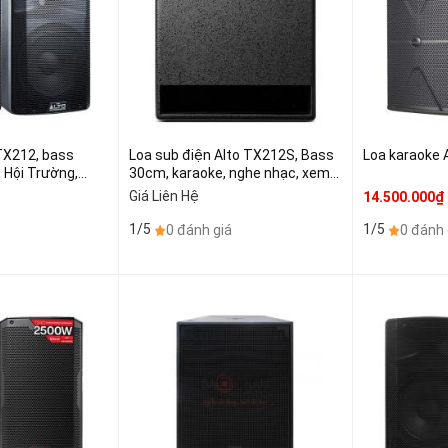
12, bass
Loa sub điện Alto TX212S, Bass
Loa karaoke A
 Hội Trường,
30cm, karaoke, nghe nhạc, xem
SA (giá:1 chiếc)
phim, (Giá 1 chiếc)
Giá Liên Hệ
14.500.000₫
1/5
1/5
0 đánh giá
0 đánh 