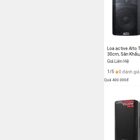
Loa active Alto TX2
30cm, Sân Khấu,
Karaoke, Brand U
Giá Liên Hệ
1/5
0 đánh giá
Quà 400.000đ