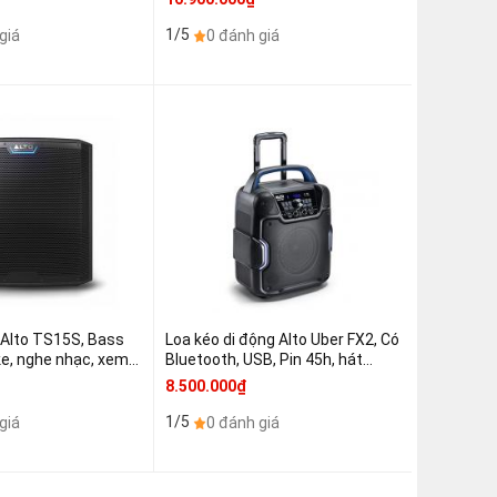
1/5
giá
0 đánh giá
 Alto TS15S, Bass
Loa kéo di động Alto Uber FX2, Có
e, nghe nhạc, xem
Bluetooth, USB, Pin 45h, hát
chiếc)
karaoke, Nghe nhạc ngoài trời, dã
8.500.000₫
ngoại (Giá 1 chiếc)
1/5
giá
0 đánh giá