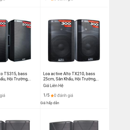
Loa active Alto TX210, bass
ấu, Hội Trường,
25cm, Sân Khấu, Hội Trường,
d USA (giá:2 chiếc)
Karaoke, Brand USA (giá:2 chiếc)
Giá Liên Hệ
1/5
giá
0 đánh giá
Giá hấp dẫn