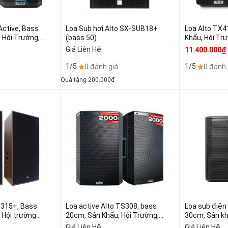
Active, Bass
Loa Sub hơi Alto SX-SUB18+
Loa Alto TX4
 Hội Trường,
(bass 50)
Khấu, Hội Trư
hiếc)
chiếc)
Giá Liên Hệ
11.400.000₫
1/5
1/5
0 đánh giá
0 đánh 
Quà tặng 200.000đ
S 315+, Bass
Loa active Alto TS308, bass
Loa sub điện
 Hội trường
20cm, Sân Khấu, Hội Trường,
30cm, Sân kh
Karaoke, Brand USA (giá:2 chiếc)
karaoke (giá:
Giá Liên Hệ
Giá Liên Hệ