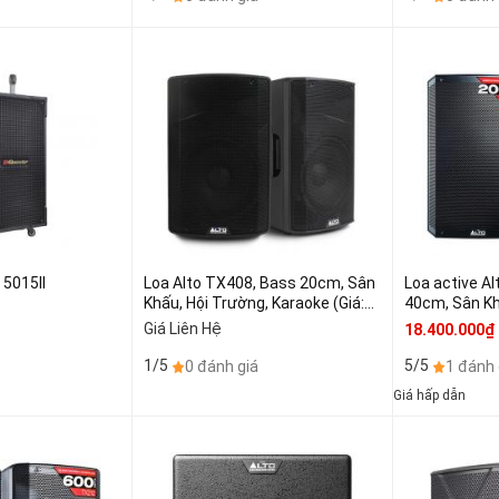
 5015II
Loa Alto TX408, Bass 20cm, Sân
Loa active Alto TS315, bass
Khấu, Hội Trường, Karaoke (Giá:1
40cm, Sân Kh
chiếc)
Karaoke, Bran
Giá Liên Hệ
18.400.000₫
1/5
5/5
0 đánh giá
1 đánh 
Giá hấp dẫn