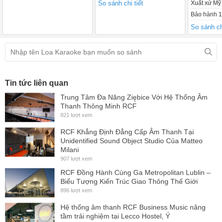
So sánh chi tiết
Xuất xứ Mỹ
Bảo hành 1
So sánh chi
Tin tức liên quan
Trung Tâm Đa Năng Ziębice Với Hệ Thống Âm
Thanh Thông Minh RCF
821 lượt xem
RCF Khẳng Định Đẳng Cấp Âm Thanh Tại
Unidentified Sound Object Studio Của Matteo
Milani
907 lượt xem
RCF Đồng Hành Cùng Ga Metropolitan Lublin –
Biểu Tượng Kiến Trúc Giao Thông Thế Giới
896 lượt xem
Hệ thống âm thanh RCF Business Music nâng
tầm trải nghiệm tại Lecco Hostel, Ý