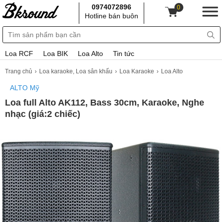
0974072896
0
Hotline bán buôn
Loa RCF
Loa BIK
Loa Alto
Tin tức
Trang chủ
Loa karaoke, Loa sân khấu
Loa Karaoke
Loa Alto
ALTO Mỹ
Loa full Alto AK112, Bass 30cm, Karaoke, Nghe
nhạc (giá:2 chiếc)