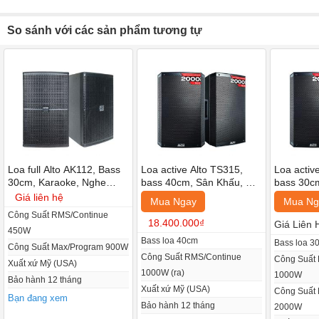
Loa Alto112 có tương thích tốt với các thiết bị âm thanh khác
So sánh với các sản phẩm tương tự
nên người dùng khá dễ dàng để lựa chọn để phối ghép đáp
ứng mọi nhu cầu của bạn.
Loa full Alto AK112, Bass
Loa active Alto TS315,
Loa activ
30cm, Karaoke, Nghe
bass 40cm, Sân Khấu, Hội
bass 30cm
nhạc (giá:2 chiếc)
Trường, Karaoke, Brand
Trường, K
Giá liên hệ
Mua Ngay
Mua Ng
USA (giá:2 chiếc)
chiếc)
Công Suất RMS/Continue
18.400.000₫
Giá Liên 
450W
Bass loa 40cm
Bass loa 3
Công Suất Max/Program 900W
Công Suất RMS/Continue
Công Suất
Xuất xứ Mỹ (USA)
1000W (ra)
1000W
Bảo hành 12 tháng
Xuất xứ Mỹ (USA)
Công Suất
Bạn đang xem
Bảo hành 12 tháng
2000W