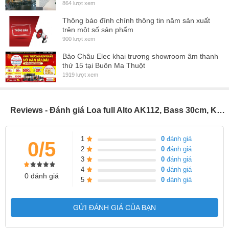
864 lượt xem
Thông báo đính chính thông tin năm sản xuất
trên một số sản phẩm
900 lượt xem
Bảo Châu Elec khai trương showroom âm thanh
thứ 15 tại Buôn Ma Thuột
1919 lượt xem
Reviews - Đánh giá Loa full Alto AK112, Bass 30cm, Karaoke, Nghe nhạc (giá:2 chiếc)
1
0
đánh giá
0/5
2
0
đánh giá
3
0
đánh giá
4
0
đánh giá
0 đánh giá
5
0
đánh giá
GỬI ĐÁNH GIÁ CỦA BẠN