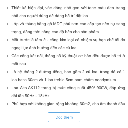
Thiết kế hiện đại, vóc dáng nhỏ gọn với tone màu đen trang
nhã cho người dùng dễ dàng bố trí đặt loa.
Lớp vỏ thùng bằng gỗ MDF phủ sơn cao cấp tạo nên sự sang
trọng, đồng thời nâng cao độ bền cho sản phẩm.
Mặt trước là tấm ê - căng kim loại có nhiệm vụ hạn chế tối đa
ngoại lực ảnh hưởng đến các củ loa.
Các cổng kết nối, thông số kỹ thuật cơ bản đều được bố trí ở
mặt sau.
Là hệ thống 2 đường tiếng, bao gồm 2 củ loa, trong đó có 1
loa bass 30cm và 1 loa treble 5cm nam châm neodymium.
Loa Alto AK112 trang bị mức công suất 450/ 900W, đáp ứng
dải tần 50Hz - 18kHz,
Phù hợp với không gian rộng khoảng 30m2, cho âm thanh đầu
ra mạnh mẽ, phân bố rộng, hỗ trợ giọng hát cực tốt.
Đọc thêm
Luôn hoạt động ổn định ở cường độ cao trong thời gian dài
nhờ linh kiện hiện đại, dây chuyền cao cấp.