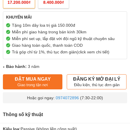
17.200.000₫
8.400.000₫
KHUYẾN MÃI
Tặng 10m dây loa trị giá 150.000đ
Miễn phí giao hàng trong bán kính 30km
Miễn phí set up, lắp đặt với đội ngũ kỹ thuật chuyên sâu
Giao hàng toàn quốc, thanh toán COD
Trả góp chỉ từ 1%, thủ tục đơn giản(click xem chi tiết)
Bảo hành:
3 năm
ĐẶT MUA NGAY
ĐĂNG KÝ MỞ ĐẠI LÝ
Giao trong tận nơi
Điều kiện, thủ tục đơn giản
Hoặc gọi ngay:
0974072896
(7:30-22:00)
Thông số kỹ thuật
Kiểu loa:
Passive (không liền công suất)