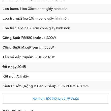
Loa bass:
1 loa 30cm cone giấy hình nón
Loa trung:
2 loa 10cm cone giấy hình nón
Loa treble:
2 loa 7.7cm cone giấy hình nón
Công Suất RMS/Continue:
300W
Công Suất Max/Program:
650W
Tần số đáp tuyến:
32Hz - 20kHz
Độ nhạy:
92dB
Kết nối :
Cài dây
Kích thước (Rộng x Cao x Sâu):
595 x 360 x 378 mm
Xem chi tiết thông số kỹ thuật