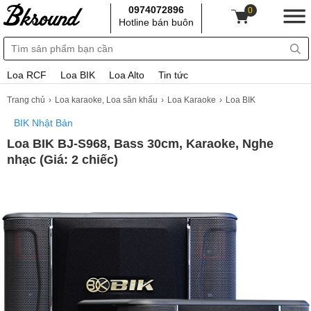
0974072896
0
Hotline bán buôn
Loa RCF
Loa BIK
Loa Alto
Tin tức
Trang chủ
Loa karaoke, Loa sân khấu
Loa Karaoke
Loa BIK
BIK Nhật Bản
Loa BIK BJ-S968, Bass 30cm, Karaoke, Nghe
nhạc (Giá: 2 chiếc)