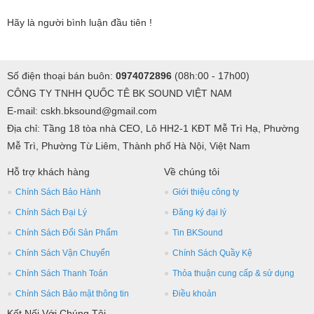
Hãy là người bình luận đầu tiên !
Số điện thoại bán buôn:
0974072896
(08h:00 - 17h00)
Với mức công suất trung bình 300W, đạt cực đại 650W giúp âm
CÔNG TY TNHH QUỐC TÊ BK SOUND VIỆT NAM
thanh được tái hiện vô cùng mạnh mẽ, uy lực nhưng vẫn đảm sự
E-mail: cskh.bksound@gmail.com
trong trẻo, chân thực chứ không hề bị chóe hay vỡ tiếng. Quý
Địa chỉ: Tầng 18 tòa nhà CEO, Lô HH2-1 KĐT Mễ Trì Hạ, Phường
khách hàng có thể lựa chọn dòng loa này để bố trí trong những
Mễ Trì, Phường Từ Liêm, Thành phố Hà Nội, Việt Nam
không gian giải trí có diện tích khoảng 20 – 30m2.
Hỗ trợ khách hàng
Về chúng tôi
Hệ thống linh kiện hiện đại
Chính Sách Bảo Hành
Giới thiệu công ty
loa BIK
Các linh kiện
sản phẩm đều được sản xuất và lắp ráp tại
Chính Sách Đại Lý
Đăng ký đại lý
Nhật Bản, sau đó mới chuyển cho các nhà máy tại Trung Quốc để
Chính Sách Đổi Sản Phẩm
Tin BKSound
gia công thành phẩm dưới sự giám sát về chất lượng nghiêm ngặt
Chính Sách Vận Chuyển
Chính Sách Quầy Kệ
của chính hãng, vì vậy loa karaoke BIK BJ-S968 có chất lượng rất
Chính Sách Thanh Toán
Thỏa thuận cung cấp & sử dụng
tốt tương đương hàng sản xuất tại Nhật.
Chính Sách Bảo mật thông tin
Điều khoản
Không kén chọn các thiết bị âm nhạc khác
Kết Nối Với Chúng Tôi