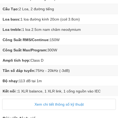
Cấu Tạo:
2 Loa, 2 đường tiếng
Loa bass:
1 loa đường kính 20cm (coil 3.8cm)
Loa treble:
1 loa 2.5cm nam châm neodymium
Công Suất RMS/Continue:
150W
Công Suất Max/Program:
300W
Ampli tích hợp:
Class D
Tần số đáp tuyến:
75Hz - 20kHz (-3dB)
Độ nhạy:
113 dB tại 1m
Kết nối :
1 XLR balance, 1 XLR link, 1 cổng nguồn vào IEC
Xem chi tiết thông số kỹ thuật