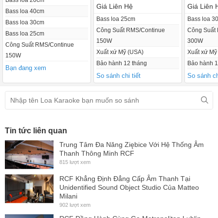
Bass loa 20cm
liên kết XLR, công tắc EQ đường viền và công tắc nâng mặt đất
Giá Liên Hệ
Giá Liên 
Bass loa 40cm
+ Được thiết kế và điều chỉnh tại Hoa Kỳ.
Bass loa 25cm
Bass loa 3
Bass loa 30cm
Công Suất RMS/Continue
Công Suất
Bass loa 25cm
150W
300W
Công Suất RMS/Continue
Xuất xứ Mỹ (USA)
Xuất xứ Mỹ
150W
Bảo hành 12 tháng
Bảo hành 1
Bạn đang xem
So sánh chi tiết
So sánh chi
Tin tức liên quan
Trung Tâm Đa Năng Ziębice Với Hệ Thống Âm
Thanh Thông Minh RCF
815 lượt xem
RCF Khẳng Định Đẳng Cấp Âm Thanh Tại
Unidentified Sound Object Studio Của Matteo
Milani
902 lượt xem