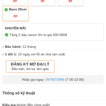
0₫
0₫
0₫
Bass 20cm
0₫
KHUYẾN MÃI
Tặng 2 dây canon 3m trị giá 400.000đ
Bảo hành:
12 tháng
1 đổi 1:
15 ngày với lỗi do nhà sản xuất
ĐĂNG KÝ MỞ ĐẠI LÝ
Điều kiện, thủ tục đơn giản
Hoặc gọi ngay:
0974072896
(7:30-22:00)
Thông số kỹ thuật
Kiểu loa:
Active (liền công suất)