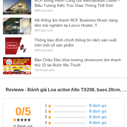
RCF Đồng Hành Cùng Ga Metropolitan Lublin –
Biểu Tượng Kiến Trúc Giao Thông Thế Giới
888 lượt xem
Hệ thống âm thanh RCF Business Music nâng
tầm trải nghiệm tại Lecco Hostel, Ý
860 lượt xem
Thông báo đính chính thông tin năm sản xuất
trên một số sản phẩm
898 lượt xem
Bảo Châu Elec khai trương showroom âm thanh
thứ 15 tại Buôn Ma Thuột
1914 lượt xem
Reviews - Đánh giá Loa active Alto TX208, bass 20cm, Sân Khấu, Hội Trường, Karaoke (giá:2 chiếc)
1
0
đánh giá
0/5
2
0
đánh giá
3
0
đánh giá
4
0
đánh giá
0 đánh giá