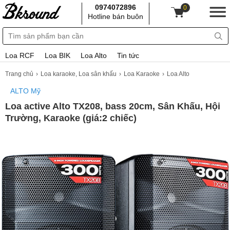
0974072896
0
Hotline bán buôn
Loa RCF
Loa BIK
Loa Alto
Tin tức
Trang chủ
Loa karaoke, Loa sân khấu
Loa Karaoke
Loa Alto
ALTO Mỹ
Loa active Alto TX208, bass 20cm, Sân Khấu, Hội
Trường, Karaoke (giá:2 chiếc)