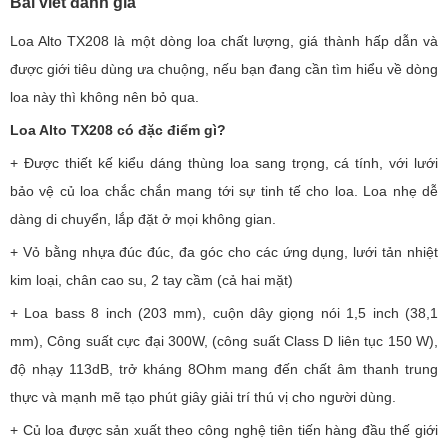
Bài viết đánh giá
Loa Alto TX208 là một dòng loa chất lượng, giá thành hấp dẫn và
được giới tiêu dùng ưa chuộng, nếu bạn đang cần tìm hiểu về dòng
loa này thì không nên bỏ qua.
Loa Alto TX208 có đặc điểm gì?
+ Được thiết kế kiểu dáng thùng loa sang trọng, cá tính, với lưới
bảo vệ củ loa chắc chắn mang tới sự tinh tế cho loa. Loa nhẹ dễ
dàng di chuyển, lắp đặt ở mọi không gian.
+ Vỏ bằng nhựa đúc đúc, đa góc cho các ứng dụng, lưới tản nhiệt
kim loại, chân cao su, 2 tay cầm (cả hai mặt)
+ Loa bass 8 inch (203 mm), cuộn dây giọng nói 1,5 inch (38,1
mm), Công suất cực đại 300W, (công suất Class D liên tục 150 W),
độ nhạy 113dB, trở kháng 8Ohm mang đến chất âm thanh trung
thực và mạnh mẽ tạo phút giây giải trí thú vị cho người dùng.
+ Củ loa được sản xuất theo công nghệ tiên tiến hàng đầu thế giới