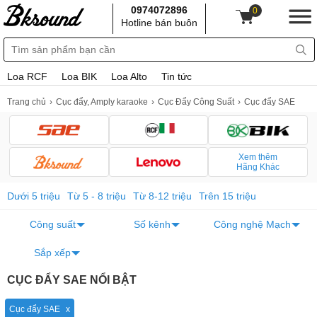
0974072896
0
Hotline bán buôn
Loa RCF
Loa BIK
Loa Alto
Tin tức
Trang chủ
Cục đẩy, Amply karaoke
Cục Đẩy Công Suất
Cục đẩy SAE
Xem thêm
Hãng Khác
Dưới 5 triệu
Từ 5 - 8 triệu
Từ 8-12 triệu
Trên 15 triệu
Công suất
Số kênh
Công nghệ Mạch
Sắp xếp
CỤC ĐẨY SAE NỔI BẬT
Cục đẩy SAE