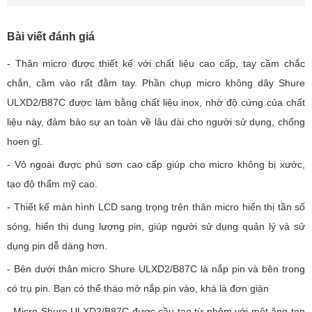
Bài viết đánh giá
- Thân micro được thiết kế với chất liệu cao cấp, tay cầm chắc
chắn, cầm vào rất đằm tay. Phần chụp micro không dây Shure
ULXD2/B87C được làm bằng chất liệu inox, nhờ độ cứng của chất
liệu này, đảm bảo sự an toàn về lâu dài cho người sử dụng, chống
hoen gỉ.
- Vỏ ngoài được phủ sơn cao cấp giúp cho micro không bị xước,
tạo độ thẩm mỹ cao.
- Thiết kế màn hình LCD sang trọng trên thân micro hiển thị tần số
sóng, hiển thị dung lượng pin, giúp người sử dụng quản lý và sử
dụng pin dễ dàng hơn.
- Bên dưới thân micro Shure ULXD2/B87C là nắp pin và bên trong
có trụ pin. Bạn có thể tháo mở nắp pin vào, khá là đơn giản
- Micro Shure ULXD2/B87C được cầu tạo từ nhôm với một ăng-ten