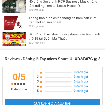
Hệ thống âm thanh RCF Business Music nâng
tầm trải nghiệm tại Lecco Hostel, Ý
860 lượt xem
Thông báo đính chính thông tin năm sản xuất
trên một số sản phẩm
899 lượt xem
Bảo Châu Elec khai trương showroom âm thanh
thứ 15 tại Buôn Ma Thuột
1914 lượt xem
Reviews - Đánh giá Tay micro Shure ULXD2/B87C (giá 1 tay micro)
1
0
đánh giá
0/5
2
0
đánh giá
3
0
đánh giá
4
0
đánh giá
0 đánh giá
5
0
đánh giá
GỬI ĐÁNH GIÁ CỦA BẠN