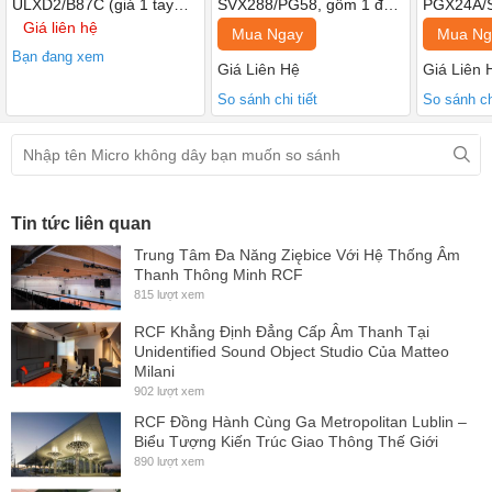
ULXD2/B87C (giá 1 tay
SVX288/PG58, gồm 1 đầu
PGX24A/
micro)
thu, 2 tay micro không dây
đầu thu, 
Giá liên hệ
Mua Ngay
Mua Ng
(Giá 1 bộ)
dây (Giá 
Bạn đang xem
Giá Liên Hệ
Giá Liên 
So sánh chi tiết
So sánh chi
Tin tức liên quan
Trung Tâm Đa Năng Ziębice Với Hệ Thống Âm
Thanh Thông Minh RCF
815 lượt xem
RCF Khẳng Định Đẳng Cấp Âm Thanh Tại
Unidentified Sound Object Studio Của Matteo
Milani
902 lượt xem
RCF Đồng Hành Cùng Ga Metropolitan Lublin –
Biểu Tượng Kiến Trúc Giao Thông Thế Giới
890 lượt xem