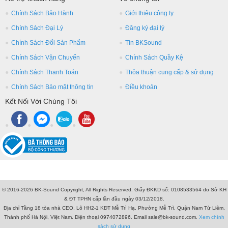
Chính Sách Bảo Hành
Giới thiệu công ty
Chính Sách Đại Lý
Đăng ký đại lý
Chính Sách Đổi Sản Phẩm
Tin BKSound
Chính Sách Vận Chuyển
Chính Sách Quầy Kệ
Chính Sách Thanh Toán
Thỏa thuận cung cấp & sử dụng
Chính Sách Bảo mật thông tin
Điều khoản
Kết Nối Với Chúng Tôi
© 2016-2026 BK-Sound Copyright, All Rights Reserved. Giấy ĐKKD số: 0108533564 do Sở KH
& ĐT TPHN cấp lần đầu ngày 03/12/2018.
Địa chỉ Tầng 18 tòa nhà CEO, Lô HH2-1 KĐT Mễ Trì Hạ, Phường Mễ Trì, Quận Nam Từ Liêm,
Thành phố Hà Nội, Việt Nam. Điện thoại 0974072896. Email sale@bk-sound.com.
Xem chính
sách sử dụng