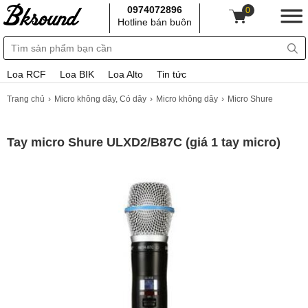
0974072896
0
Hotline bán buôn
Loa RCF
Loa BIK
Loa Alto
Tin tức
Trang chủ
Micro không dây, Có dây
Micro không dây
Micro Shure
Tay micro Shure ULXD2/B87C (giá 1 tay micro)