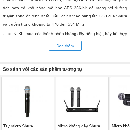
tích hợp có khả năng mã hóa AES 256-bit để mang tới đường
truyền sóng ổn định nhất. Điều chỉnh theo băng tần G50 của Shure
và truyền trong khoảng từ 470 đến 534 MHz.
- Lưu ý: Khi mua các thành phần không dây riêng biệt, hãy kết hợp
các băng tần của chúng để đảm bảo hoạt động của hệ thống phù
Đọc thêm
hợp.
+ Mã hóa AES 256 bit cho các ứng dụng cần truyền an toàn
+ Bộ pin sạc Lithium-ion Shure SB900 tùy chọn cung cấp lên tới 12
So sánh với các sản phẩm tương tự
giờ sử dụng pin, đo sáng chính xác theo giờ và phút, và hiệu ứng
bộ nhớ bằng không
+ Các điểm tiếp xúc sạc bên ngoài để sạc được gắn đế (với Bộ sạc
Docking kép SBC200)
+ Chế độ truyền tín hiệu tắt chế độ bật / tắt công tắc vào nút tắt
tiếng, cho phép tắt âm thanh trong khi vẫn giữ được sự hiện diện
Tay micro Shure
Micro không dây Shure
Micro khô
của kênh RF