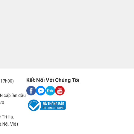
Kết Nối Với Chúng Tôi
-17h00)
N cấp lần đầu
020
 Trì Hạ,
 Nội, Việt