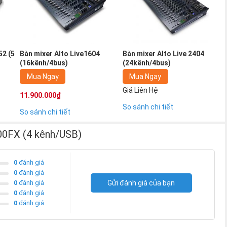
 chân và bus phụ để xử lý bên ngoài
52 (5
Bàn mixer Alto Live1604
Bàn mixer Alto Live 2404
(16kênh/4bus)
(24kênh/4bus)
Mua Ngay
Mua Ngay
Giá Liên Hệ
11.900.000₫
So sánh chi tiết
So sánh chi tiết
00FX (4 kênh/USB)
0
đánh giá
0
đánh giá
0
đánh giá
Gửi đánh giá của bạn
0
đánh giá
0
đánh giá