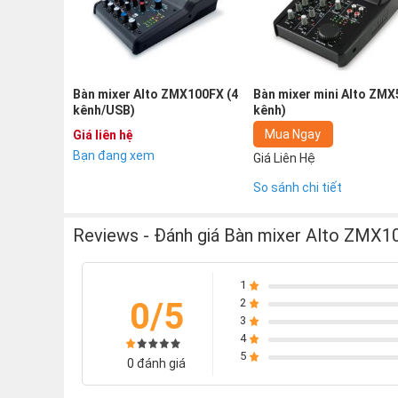
15 hiệu ứng DSP Alesis với điều khiển bỏ qua bước
Bộ đổi nguồn: 18 VDC, 800 mA
Bàn mixer Alto ZMX100FX (4
Bàn mixer mini Alto ZMX
kênh/USB)
kênh)
Mua Ngay
Giá liên hệ
Bạn đang xem
Giá Liên Hệ
So sánh chi tiết
Reviews - Đánh giá Bàn mixer Alto ZMX1
1
0/5
2
3
4
5
0 đánh giá