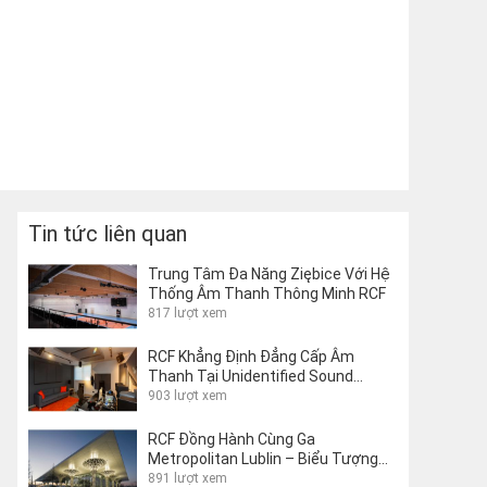
Tin tức liên quan
Trung Tâm Đa Năng Ziębice Với Hệ
Thống Âm Thanh Thông Minh RCF
817 lượt xem
RCF Khẳng Định Đẳng Cấp Âm
Thanh Tại Unidentified Sound
Object Studio Của Matteo Milani
903 lượt xem
RCF Đồng Hành Cùng Ga
Metropolitan Lublin – Biểu Tượng
Kiến Trúc Giao Thông Thế Giới
891 lượt xem