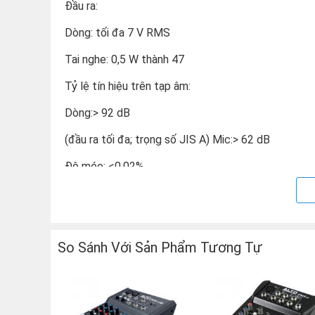
Đầu ra:
Dòng: tối đa 7 V RMS
Tai nghe: 0,5 W thành 47
Tỷ lệ tín hiệu trên tạp âm:
Dòng:> 92 dB
(đầu ra tối đa; trọng số JIS A) Mic:> 62 dB
Độ méo: <0,02%
Đáp tuyến tần số: Line: 20 Hz - 20 kHz (± 0,5 dB), M
Bộ cân bằng kênh: Bass: ± 14 dB @ 80 Hz, Treble:
So Sánh Với Sản Phẩm Tương Tự
Channel Fader Kill: > 90 dB @ 1 kHz
Crosstalk: > 85 dB @ 1 kHz
Giao diện: USB 1.1 trở lên (âm thanh nổi và âm than