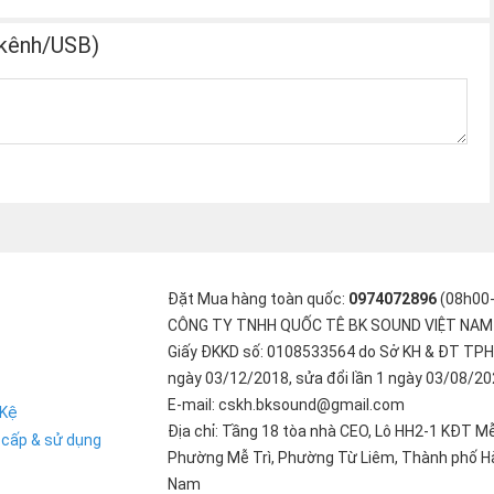
 kênh/USB)
Đặt Mua hàng toàn quốc:
0974072896
(08h00
CÔNG TY TNHH QUỐC TÊ BK SOUND VIỆT NAM
Giấy ĐKKD số: 0108533564 do Sở KH & ĐT TPH
ngày 03/12/2018, sửa đổi lần 1 ngày 03/08/2
E-mail: cskh.bksound@gmail.com
 Kệ
Địa chỉ: Tầng 18 tòa nhà CEO, Lô HH2-1 KĐT Mễ
 cấp & sử dụng
Phường Mễ Trì, Phường Từ Liêm, Thành phố Hà
Nam