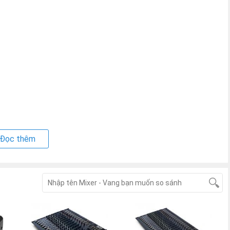
Đọc thêm
ic: 20 Hz - 15 kHz (± 0,5 dB)
 ± 14 dB @ 12 kHz
h nổi)