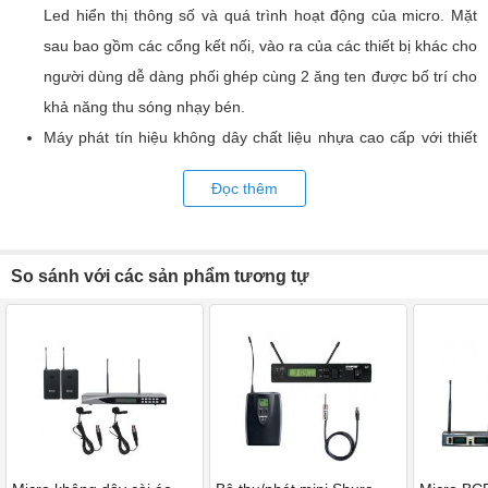
Led hiển thị thông số và quá trình hoạt động của micro. Mặt
sau bao gồm các cổng kết nối, vào ra của các thiết bị khác cho
người dùng dễ dàng phối ghép cùng 2 ăng ten được bố trí cho
khả năng thu sóng nhạy bén.
Máy phát tín hiệu không dây chất liệu nhựa cao cấp với thiết
kế nhỏ gọn tính chuyên nghiệp cao, tích hợp volume nên
Đọc thêm
người dùng có thể chủ động mức âm lượng khi sử dụng, jack
kết nối chuẩn 3.5mm thông dụng có ren vặn cho micro kết nối
chắc chắn hạn chế tạp âm, sử dụng pin AA thời lượng hoạt
So sánh với các sản phẩm tương tự
động dài.
Micro cài áo thiết kế tiện lợi, dễ dàng đeo vào áo, đầu micro
kèm bông lọc giúp giảm thiểu tiếng ồn không liên quan như
tiếng gió của người nói.
Ứng dụng sóng siêu cao UHF với dải tần 640Mhz - 690MHz
mang đến khả năng truyền tải tín hiệu ổn định.
Micro không dây cài áo BCE U900 Plus có tổng cộng 200 tần