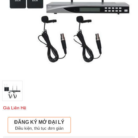
Giá Liên Hệ
ĐĂNG KÝ MỞ ĐẠI LÝ
Điều kiện, thủ tục đơn giản