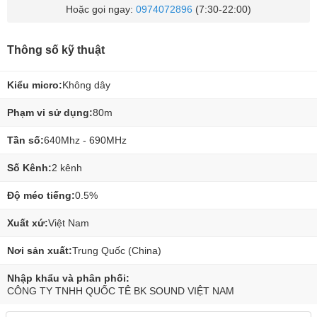
Hoặc gọi ngay:
0974072896
(7:30-22:00)
Thông số kỹ thuật
Kiểu micro:
Không dây
Phạm vi sử dụng:
80m
Tần số:
640Mhz - 690MHz
Số Kênh:
2 kênh
Độ méo tiếng:
0.5%
Xuất xứ:
Việt Nam
Nơi sản xuất:
Trung Quốc (China)
Nhập khẩu và phân phối:
CÔNG TY TNHH QUỐC TÊ BK SOUND VIỆT NAM