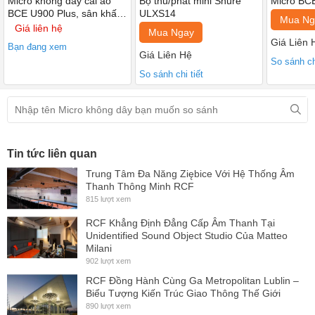
Micro không dây cài áo
Bộ thu/phát mini Shure
Micro BCE
số chia đều cho 2 kênh giúp bạn dễ dàng lựa chọn tần số phù
BCE U900 Plus, sân khấu,
ULXS14
Mua Ng
giảng dậy, hội thảo, Giá 1
Giá liên hệ
hợp với chất giọng của mình.
Mua Ngay
bộ
Giá Liên 
Bạn đang xem
Khả năng dò sóng sạch chuẩn xác, hệ số méo tiếng thấp nên
Giá Liên Hệ
So sánh chi
loại bỏ được tối đa tiếng ồn, đảm bảo chất lượng tín hiệu thu
So sánh chi tiết
phát sóng luôn được sống động, chân thực, không xảy ra các
hiện tượng như mất tiếng, rè,…
Sản phẩm dễ dàng phối ghép cùng các thiết bị khác như
amply karaoke, vang số hay mixer để tạo nên hệ thống âm
Tin tức liên quan
thanh chuyên nghiệp.
Trung Tâm Đa Năng Ziębice Với Hệ Thống Âm
Thanh Thông Minh RCF
815 lượt xem
RCF Khẳng Định Đẳng Cấp Âm Thanh Tại
Unidentified Sound Object Studio Của Matteo
Milani
902 lượt xem
RCF Đồng Hành Cùng Ga Metropolitan Lublin –
Biểu Tượng Kiến Trúc Giao Thông Thế Giới
890 lượt xem