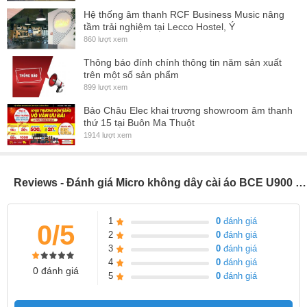
Hệ thống âm thanh RCF Business Music nâng
tầm trải nghiệm tại Lecco Hostel, Ý
860 lượt xem
Thông báo đính chính thông tin năm sản xuất
trên một số sản phẩm
899 lượt xem
Bảo Châu Elec khai trương showroom âm thanh
thứ 15 tại Buôn Ma Thuột
1914 lượt xem
Reviews - Đánh giá Micro không dây cài áo BCE U900 Plus, sân khấu, giảng dậy, hội thảo, Giá 1 bộ
1
0
đánh giá
0/5
2
0
đánh giá
3
0
đánh giá
4
0
đánh giá
0 đánh giá
5
0
đánh giá