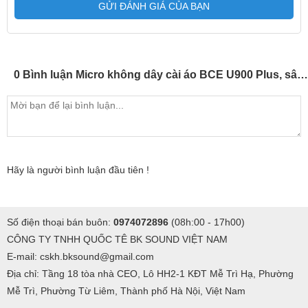
GỬI ĐÁNH GIÁ CỦA BẠN
0 Bình luận Micro không dây cài áo BCE U900 Plus, sân khấu, giảng dậy, hội thảo, Giá 1 bộ
Hãy là người bình luận đầu tiên !
Số điện thoại bán buôn:
0974072896
(08h:00 - 17h00)
CÔNG TY TNHH QUỐC TÊ BK SOUND VIỆT NAM
E-mail: cskh.bksound@gmail.com
Địa chỉ: Tầng 18 tòa nhà CEO, Lô HH2-1 KĐT Mễ Trì Hạ, Phường
Mễ Trì, Phường Từ Liêm, Thành phố Hà Nội, Việt Nam