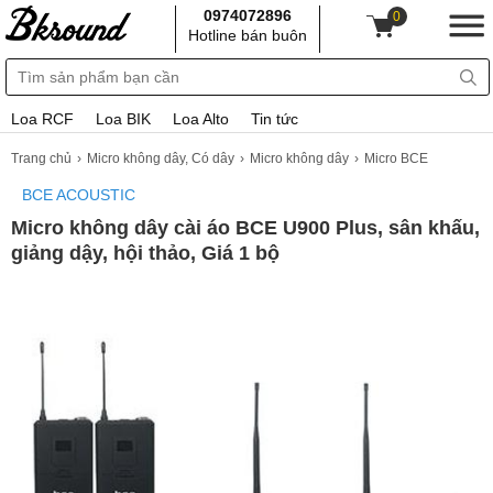
0974072896
0
Hotline bán buôn
Loa RCF
Loa BIK
Loa Alto
Tin tức
Trang chủ
Micro không dây, Có dây
Micro không dây
Micro BCE
BCE ACOUSTIC
Micro không dây cài áo BCE U900 Plus, sân khấu,
giảng dậy, hội thảo, Giá 1 bộ