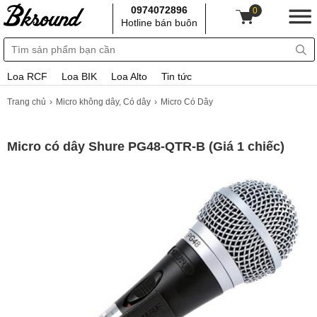
0974072896
0
Hotline bán buôn
Loa RCF
Loa BIK
Loa Alto
Tin tức
Trang chủ
Micro không dây, Có dây
Micro Có Dây
Micro có dây Shure PG48-QTR-B (Giá 1 chiếc)