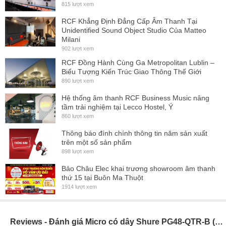
815 lượt xem
RCF Khẳng Định Đẳng Cấp Âm Thanh Tại
Unidentified Sound Object Studio Của Matteo
Milani
902 lượt xem
RCF Đồng Hành Cùng Ga Metropolitan Lublin –
Biểu Tượng Kiến Trúc Giao Thông Thế Giới
890 lượt xem
Hệ thống âm thanh RCF Business Music nâng
tầm trải nghiệm tại Lecco Hostel, Ý
860 lượt xem
Thông báo đính chính thông tin năm sản xuất
trên một số sản phẩm
898 lượt xem
Bảo Châu Elec khai trương showroom âm thanh
thứ 15 tại Buôn Ma Thuột
1914 lượt xem
Reviews - Đánh giá Micro có dây Shure PG48-QTR-B (Giá 1 chiếc)