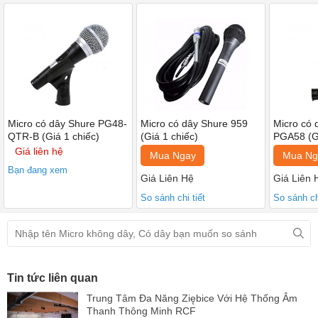
hiệu không cần thiết.
- Lưới tản nhiệt bằng thép của Micro PG48-QTR-B khá bền vững,
có thể chống chịu được sự bào mòn và sự khắc nghiệt của việc sử
dụng liên tục.
- Bộ lọc “pop” được tích hợp làm giảm âm thanh của hơi thở và
tiếng ồn của gió.
Micro có dây Shure PG48-
Micro có dây Shure 959
Micro có 
QTR-B (Giá 1 chiếc)
(Giá 1 chiếc)
PGA58 (Gi
- Sản phẩm có kèm dây micro 15ft (~4,57m) và một kẹp chống rơi
Giá liên hệ
Mua Ngay
Mua Ng
mic cao cấp, túi da đựng mic của Shure.
Bạn đang xem
Giá Liên Hệ
Giá Liên 
So sánh chi tiết
So sánh chi
Tin tức liên quan
Trung Tâm Đa Năng Ziębice Với Hệ Thống Âm
Thanh Thông Minh RCF