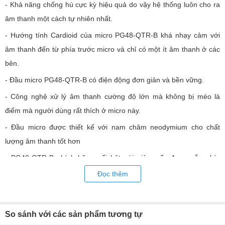
- Khả năng chống hú cực kỳ hiệu quả do vậy hệ thống luôn cho ra
âm thanh một cách tự nhiên nhất.
- Hướng tính Cardioid của micro PG48-QTR-B khá nhạy cảm với
âm thanh đến từ phía trước micro và chỉ có một ít âm thanh ở các
bên.
- Đầu micro PG48-QTR-B có điện động đơn giản và bền vững.
- Công nghệ xử lý âm thanh cường độ lớn mà không bị méo là
điểm mà người dùng rất thích ở micro này.
- Đầu micro được thiết kế với nam châm neodymium cho chất
lượng âm thanh tốt hơn
- PG48-QTR-B chính hãng nổi bật với giảm sốc được gắn phía
trong ngăn tiếng ồn.
Đọc thêm
- Micro này có kết cấu bền vững do vậy giảm thiểu tối đa sự hỏng
hóc khi bị rơi
So sánh với các sản phẩm tương tự
- Công tắc bật/tắt tiện lợi trên thân micro để tránh bị gây nhiễu tín