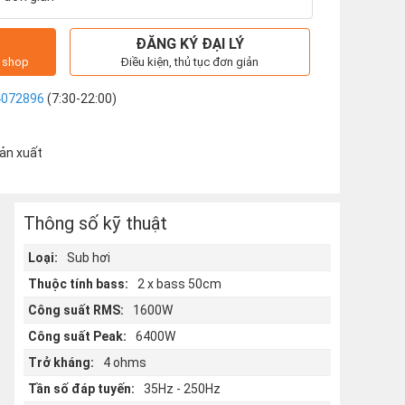
ĐĂNG KÝ ĐẠI LÝ
i shop
Điều kiện, thủ tục đơn giản
4072896
(7:30-22:00)
sản xuất
Thông số kỹ thuật
Loại:
Sub hơi
Thuộc tính bass:
2 x bass 50cm
Công suất RMS:
1600W
Công suất Peak:
6400W
Trở kháng:
4 ohms
Tần số đáp tuyến:
35Hz - 250Hz