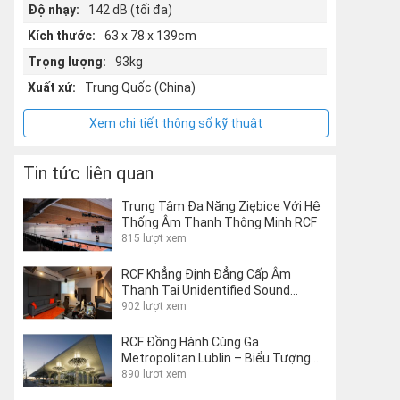
Độ nhạy:
142 dB (tối đa)
Kích thước:
63 x 78 x 139cm
Trọng lượng:
93kg
Xuất xứ:
Trung Quốc (China)
Xem chi tiết thông số kỹ thuật
Tin tức liên quan
Trung Tâm Đa Năng Ziębice Với Hệ
Thống Âm Thanh Thông Minh RCF
815 lượt xem
RCF Khẳng Định Đẳng Cấp Âm
Thanh Tại Unidentified Sound
Object Studio Của Matteo Milani
902 lượt xem
RCF Đồng Hành Cùng Ga
Metropolitan Lublin – Biểu Tượng
Kiến Trúc Giao Thông Thế Giới
890 lượt xem