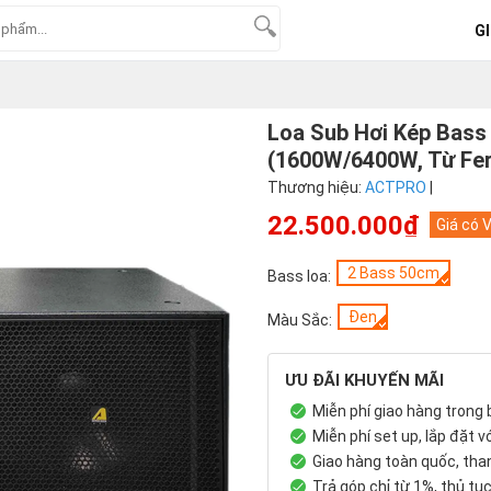
GI
Loa Sub Hơi Kép Bass
(1600W/6400W, Từ Ferr
Thương hiệu:
ACTPRO
|
22.500.000₫
Giá có 
2 Bass 50cm
Bass loa:
Đen
Màu Sắc:
ƯU ĐÃI KHUYẾN MÃI
Miễn phí giao hàng trong
Miễn phí set up, lắp đặt 
Giao hàng toàn quốc, th
Trả góp chỉ từ 1%, thủ tụ