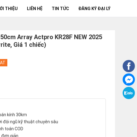
ỚI THIỆU
LIÊN HỆ
TIN TỨC
ĐĂNG KÝ ĐẠI LÝ
 50cm Array Actpro KR28F NEW 2025
ite, Giá 1 chiếc)
VAT
 bán kính 30km
với đội ngũ kỹ thuật chuyên sâu
anh toán COD
c đơn giản