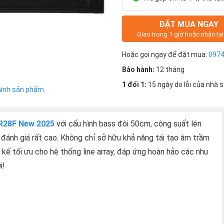
ĐẶT MUA NGAY
Giao trong 1 giờ hoặc nhận tạ
Hoặc gọi ngay để đặt mua:
097
Bảo hành:
12 tháng
1 đổi 1:
15 ngày do lỗi của nhà 
hình sản phẩm
KR28F New 2025
với cấu hình bass đôi 50cm, công suất lên
ánh giá rất cao. Không chỉ sở hữu khả năng tái tạo âm trầm
 tối ưu cho hệ thống line array, đáp ứng hoàn hảo các nhu
i!