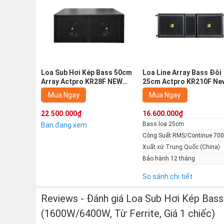
Đặc điểm nổi bật của loa sub Hơi 
2025
- Loa kép bass 50cm (2 x 18 inch): Nam châm Ferri
- Công suất lớn: 1600W RMS / 6400W Peak phù hợp s
- Dải tần tái tạo toàn bộ dải trầm từ bass sâu đến t
Loa Sub Hơi Kép Bass 50cm
Loa Line Array Bass Đôi
- Độ nhạy cao 142dB SPL: Âm thanh lan tỏa mạnh, k
Array Actpro KR28F NEW
25cm Actpro KR210F Ne
2025 (1600W/6400W, Từ
2025 (700/2800W, Từ Fer
- Thiết kế chuyên dụng cho array: Thùng MDF chắc c
Mua Ngay
Mua Ngay
Ferrite, Giá 1 chiếc)
Giá 1 chiếc)
- Kết nối tiêu chuẩn đảm bảo tín hiệu ổn định, dễ ph
22.500.000₫
16.600.000₫
- Dễ ghép hệ thống sân khấu
Bass loa 25cm
Bạn đang xem
Công Suất RMS/Continue 70
Xuất xứ Trung Quốc (China)
Bảo hành 12 tháng
So sánh chi tiết
Reviews - Đánh giá Loa Sub Hơi Kép Ba
(1600W/6400W, Từ Ferrite, Giá 1 chiếc)