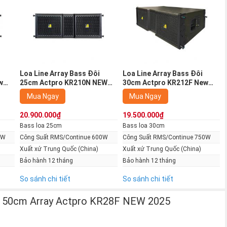
Kép Bass 50cm Array Actpro KR28F New
te, coil 10cm cho âm trầm sâu, chắc, lực mạnh.
ân khấu, sự kiện lớn, ngoài trời.
rống lực.
Loa Line Array Bass Đôi
Loa Line Array Bass Đôi
hông bị vỡ tiếng dù ở xa.
w
25cm Actpro KR210N NEW
30cm Actpro KR212F New
rite,
2025 (600/2400W, Từ Neo,
2025 (750/3000W, Từ Ferrite,
hắn, sơn chống trầy, ê căng kim loại.
Mua Ngay
Mua Ngay
Giá 1 chiếc)
Giá 1 chiếc)
ối ghép thiết bị.
20.900.000₫
19.500.000₫
Bass loa 25cm
Bass loa 30cm
0W
Công Suất RMS/Continue 600W
Công Suất RMS/Continue 750W
Xuất xứ Trung Quốc (China)
Xuất xứ Trung Quốc (China)
Bảo hành 12 tháng
Bảo hành 12 tháng
So sánh chi tiết
So sánh chi tiết
ss 50cm Array Actpro KR28F NEW 2025