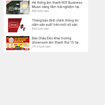
Hệ thống âm thanh RCF Business
Music nâng tầm trải nghiệm tại
Lecco Hostel, Ý
860 lượt xem
Thông báo đính chính thông tin
năm sản xuất trên một số sản
phẩm
898 lượt xem
Bảo Châu Elec khai trương
showroom âm thanh thứ 15 tại
Buôn Ma Thuột
1914 lượt xem