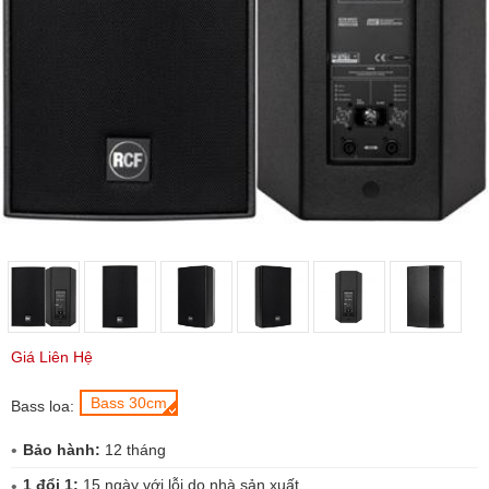
Giá Liên Hệ
Bass 30cm
Bass loa:
Bảo hành:
12 tháng
1 đổi 1:
15 ngày với lỗi do nhà sản xuất