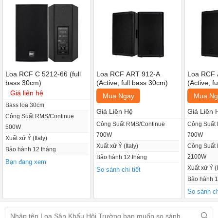
Loa RCF C 5212-66 (full
Loa RCF ART 912-A
Loa RCF 
bass 30cm)
(Active, full bass 30cm)
(Active, f
Giá liên hệ
Mua Ngay
Mua Ng
Bass loa 30cm
Giá Liên Hệ
Giá Liên 
Công Suất RMS/Continue
Công Suất RMS/Continue
Công Suất
500W
700W
700W
C5215-66 là một hệ thống loa hai chiều phân tán hẹp được kiểm
Xuất xứ Ý (Italy)
Xuất xứ Ý (Italy)
Công Suất
soát, phù hợp cho các ứng dụng phát thanh trung bình với phạm vi
Bảo hành 12 tháng
2100W
Bảo hành 12 tháng
Bạn đang xem
đầy đủ và rất linh hoạt. Phần tần số cao là một còi phân tán hằng
Xuất xứ Ý (I
So sánh chi tiết
định hướng được nạp bằng trình điều khiển nén neodymium 1.4
Bảo hành 1
inch với bộ tụ điện màng 2.5 inch để tạo ra phân tán mượt mà và
So sánh chi
kiểm soát được phạm vi.