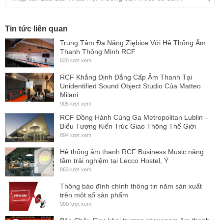
Thiết kế còi 60° x 60° mang lại độ nhạy cao cho các ứng dụng tầm
xa. Bộ truyền tải tần số thấp là một loa trầm 15 inch với cuộn dây
Tin tức liên quan
thoại 3 inch. Bộ phân tần có thể được bỏ qua dễ dàng để bi-amp
Trung Tâm Đa Năng Ziębice Với Hệ Thống Âm
thông qua một công tắc chuyển đổi rãnh nhỏ.
Thanh Thông Minh RCF
820 lượt xem
Thông số kỹ thuật
RCF Khẳng Định Đẳng Cấp Âm Thanh Tại
Kiểu Loa: Passive (Không có công suất)
Unidentified Sound Object Studio Của Matteo
Sử dụng cho phòng: 20m2 - 30m2
Milani
905 lượt xem
Cấu tạo: 2 Loa, 2 đường tiếng
RCF Đồng Hành Cùng Ga Metropolitan Lublin –
Loa Bass: 30cm
Biểu Tượng Kiến Trúc Giao Thông Thế Giới
Thông tin bass loa: Cuộn âm 7.62cm chịu nhiệt cao
894 lượt xem
Loa treble: 1 loa 3.56cm
Hệ thống âm thanh RCF Business Music nâng
tầm trải nghiệm tại Lecco Hostel, Ý
Công suất RMS: 500W
863 lượt xem
Công suất Peak: 2000W
Thông báo đính chính thông tin năm sản xuất
Amply khuyên dùng: 1000W
trên một số sản phẩm
Trở kháng: 8ohms
900 lượt xem
Tần số đáp tuyến: 54Hz - 20kHz (-10dB)