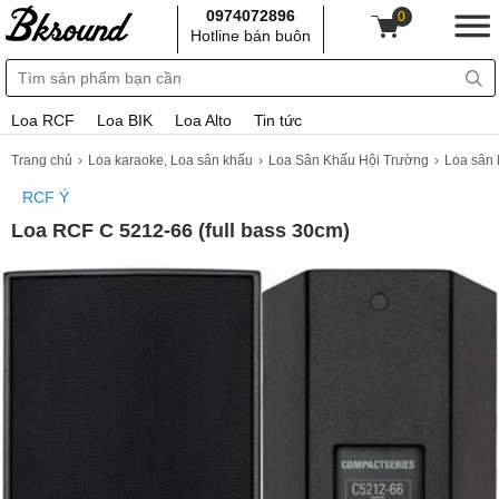
0974072896
0
Hotline bán buôn
Loa RCF
Loa BIK
Loa Alto
Tin tức
Trang chủ
Loa karaoke, Loa sân khấu
Loa Sân Khấu Hội Trường
Loa sân
RCF Ý
Loa RCF C 5212-66 (full bass 30cm)