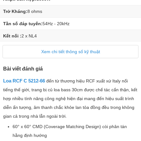
Trở Kháng:
8 ohms
Tần số đáp tuyến:
54Hz - 20kHz
Kết nối :
2 x NL4
Xem chi tiết thông số kỹ thuật
Bài viết đánh giá
Loa RCF C 5212-66
đến từ thương hiệu RCF xuất xứ Italy nổi
tiếng thế giới, trang bị củ loa bass 30cm được chế tác cẩn thận, kết
hợp nhiều tính năng công nghệ hiện đại mang đến hiệu suất trình
diễn ấn tượng, âm thanh chắc khỏe lan tỏa đồng đều trong không
gian cả trong nhà lẫn ngoài trời.
60° x 60° CMD (Coverage Matching Design) còi phân tán
hằng định hướng