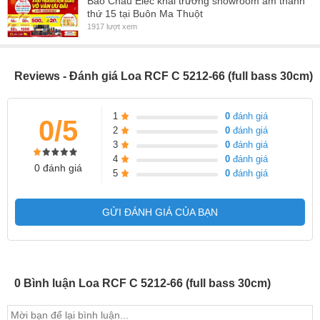
Bảo Châu Elec khai trương showroom âm thanh
thứ 15 tại Buôn Ma Thuột
Độ nhạy (1w @ 1m): 100dB
1917 lượt xem
Cường độ phát âm cực đại: 133dB
Kết nối: 2 x NL4
Reviews - Đánh giá Loa RCF C 5212-66 (full bass 30cm)
Góc phủ âm (Ngang x Dọc): 60° x 60°
Vỏ loa: Gỗ ép bạch dương
1
0
đánh giá
Kiểu Dáng: Loa Đứng
0/5
2
0
đánh giá
Kích thước (Rộng x Cao x Sâu): 360 x 630 x 390 mm
3
0
đánh giá
Trọng lượng: 30 kg/ loa
4
0
đánh giá
0 đánh giá
5
0
đánh giá
GỬI ĐÁNH GIÁ CỦA BẠN
0 Bình luận Loa RCF C 5212-66 (full bass 30cm)