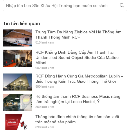
Kiểu Loa: Passive (Không có công suất)
Sử dụng cho phòng: 15m2 - 20m2
Cấu tạo: 2 Loa, 2 đường tiếng
Tin tức liên quan
Loa Bass: 25cm
Trung Tâm Đa Năng Ziębice Với Hệ Thống Âm
Thanh Thông Minh RCF
Thông tin bass loa: Cuộn âm 5.08cm chịu nhiệt cao
815 lượt xem
Loa treble: 1 loa 2.5cm
RCF Khẳng Định Đẳng Cấp Âm Thanh Tại
Công suất RMS: 300W
Unidentified Sound Object Studio Của Matteo
Công suất Peak: 1200W
Milani
902 lượt xem
Amply khuyên dùng: 600W
RCF Đồng Hành Cùng Ga Metropolitan Lublin –
Trở kháng: 8ohms
Biểu Tượng Kiến Trúc Giao Thông Thế Giới
Tần số đáp tuyến: 67Hz - 20kHz (-10dB)
890 lượt xem
Độ nhạy (1w @ 1m): 97dB
Hệ thống âm thanh RCF Business Music nâng
tầm trải nghiệm tại Lecco Hostel, Ý
Cường độ phát âm cực đại: 128dB
860 lượt xem
Kết nối : 2 x NL4
Thông báo đính chính thông tin năm sản xuất
Góc phủ âm (Ngang x Dọc): 90° x 60°
trên một số sản phẩm
Vỏ loa : Gỗ ép bạch dương
898 lượt xem