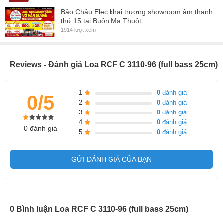
Kiểu Dáng: Loa Đứng
Bảo Châu Elec khai trương showroom âm thanh
thứ 15 tại Buôn Ma Thuột
Kích thước (Rộng x Cao x Sâu): 300 x 500 x 298 mm
1914 lượt xem
Trọng lượng: 16 kg/ loa
Reviews - Đánh giá Loa RCF C 3110-96 (full bass 25cm)
1
0
đánh giá
0/5
2
0
đánh giá
3
0
đánh giá
4
0
đánh giá
0 đánh giá
5
0
đánh giá
GỬI ĐÁNH GIÁ CỦA BẠN
0 Bình luận Loa RCF C 3110-96 (full bass 25cm)