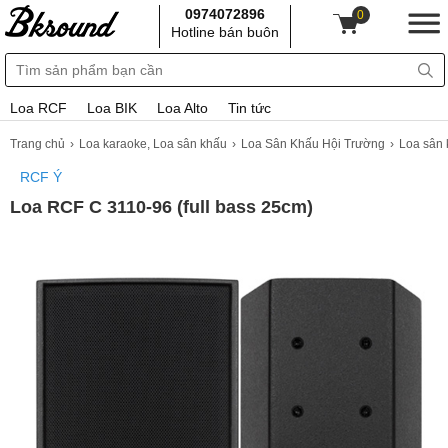
0974072896
0
Hotline bán buôn
Loa RCF
Loa BIK
Loa Alto
Tin tức
Trang chủ
Loa karaoke, Loa sân khấu
Loa Sân Khấu Hội Trường
Loa sân
RCF Ý
Loa RCF C 3110-96 (full bass 25cm)