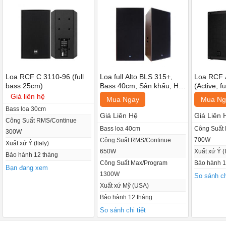
Loa RCF C 3110-96 (full
Loa full Alto BLS 315+,
Loa RCF 
bass 25cm)
Bass 40cm, Sân khấu, Hội
(Active, f
trường (giá:2 chiếc)
Giá liên hệ
Mua Ngay
Mua Ng
Bass loa 30cm
C3110-96 là một hệ thống loa hai chiều đầy đủ âm thanh, đa dụng,
Giá Liên Hệ
Giá Liên 
Công Suất RMS/Continue
phân tán rộng và thấp, dành cho các ứng dụng gần. Kích thước
Bass loa 40cm
Công Suất
300W
700W
Công Suất RMS/Continue
nhỏ gọn của nó làm cho nó lý tưởng cho việc lắp đặt tường bên
Xuất xứ Ý (Italy)
650W
Xuất xứ Ý (I
thấp có tính hiệu quả thấp. Phần tần số cao là một kèn xoay hướng
Bảo hành 12 tháng
Công Suất Max/Program
Bảo hành 1
Bạn đang xem
âm ổn định được tải với một trình điều khiển nén 1 inch có bộ phận
1300W
So sánh chi
màng 1,5 inch để phân tán mượt mà và rộng. Bộ truyền tần số thấp
Xuất xứ Mỹ (USA)
là loa trầm 10 inch với cuộn dây giọng nói 2 inch.
Bảo hành 12 tháng
So sánh chi tiết
Thông số kỹ thuật