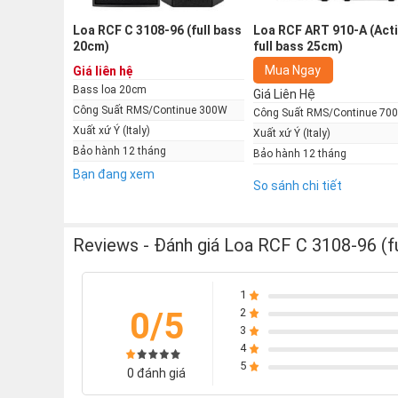
Loa RCF C 3108-96 (full bass
Loa RCF ART 910-A (Acti
20cm)
full bass 25cm)
Mua Ngay
Giá liên hệ
C3108-96 là một hệ thống loa hai chiều đa dụng 
Bass loa 20cm
Giá Liên Hệ
gần trường. Kích thước nhỏ gọn của nó làm cho nó 
Công Suất RMS/Continue 300W
Công Suất RMS/Continue 70
Xuất xứ Ý (Italy)
Xuất xứ Ý (Italy)
Phần tần số cao là một loa horn định hướng liên tục
Bảo hành 12 tháng
Bảo hành 12 tháng
inch cho độ phân tán rộng mượt mà. Trình điều khiể
Bạn đang xem
inch.
So sánh chi tiết
Thông số kỹ thuật
Reviews - Đánh giá Loa RCF C 3108-96 (f
Kiểu Loa: Passive (Không có công suất)
Sử dụng cho phòng: Dưới 15m2
1
0/5
2
Cấu tạo: 2 Loa, 2 đường tiếng
3
Loa Bass: 20cm
4
5
Thông tin bass loa: Cuộn âm 5.08cm chịu nhiệt
0 đánh giá
Loa treble: 1 loa 2.5cm