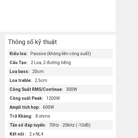
Thông số kỹ thuật
Kiểu loa:
Passive (không liền công suất)
Cấu Tạo:
2 Loa, 2 đường tiếng
Loa bass:
20cm
Loa treble:
2.5cm
Công Suất RMS/Continue:
300W
Công suất Peak:
1200W
Ampli tích hợp:
600W
Trở Kháng:
8 ohms
Tần số đáp tuyến:
70Hz - 20kHz (-10dB)
Kết nối :
2 x NL4