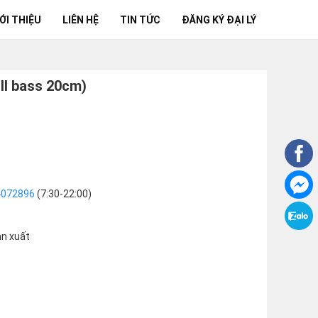
ỚI THIỆU
LIÊN HỆ
TIN TỨC
ĐĂNG KÝ ĐẠI LÝ
ll bass 20cm)
4072896
(7:30-22:00)
ản xuất