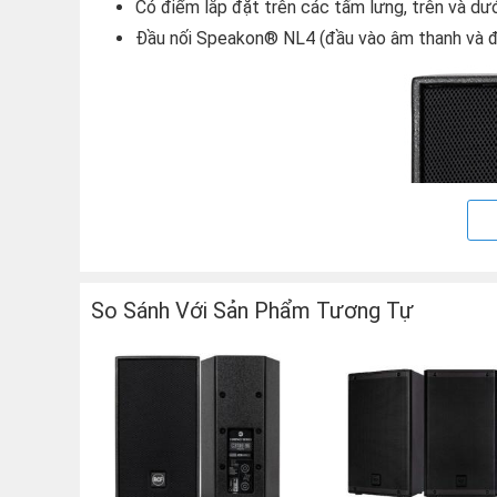
Có điểm lắp đặt trên các tấm lưng, trên và dướ
Đầu nối Speakon® NL4 (đầu vào âm thanh và đầ
So Sánh Với Sản Phẩm Tương Tự