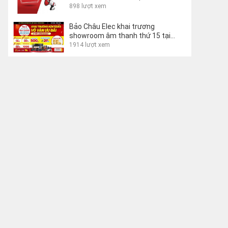
phẩm
898 lượt xem
Bảo Châu Elec khai trương
showroom âm thanh thứ 15 tại
Buôn Ma Thuột
1914 lượt xem