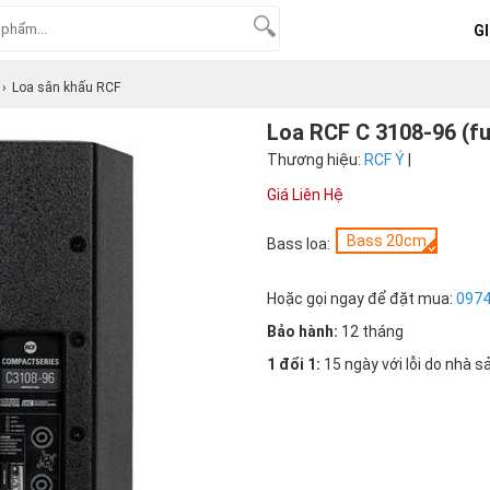
GI
Loa sân khấu RCF
Loa RCF C 3108-96 (fu
Thương hiệu:
RCF Ý
|
Giá Liên Hệ
Bass 20cm
Bass loa:
Hoặc gọi ngay để đặt mua:
097
Bảo hành:
12 tháng
1 đổi 1:
15 ngày với lỗi do nhà s