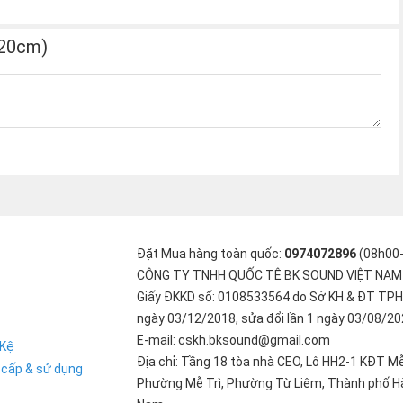
 20cm)
Đặt Mua hàng toàn quốc:
0974072896
(08h00
CÔNG TY TNHH QUỐC TÊ BK SOUND VIỆT NAM
Giấy ĐKKD số: 0108533564 do Sở KH & ĐT TPH
63 mm
ngày 03/12/2018, sửa đổi lần 1 ngày 03/08/2
E-mail: cskh.bksound@gmail.com
 Kệ
Địa chỉ: Tầng 18 tòa nhà CEO, Lô HH2-1 KĐT Mễ
 cấp & sử dụng
Phường Mễ Trì, Phường Từ Liêm, Thành phố Hà