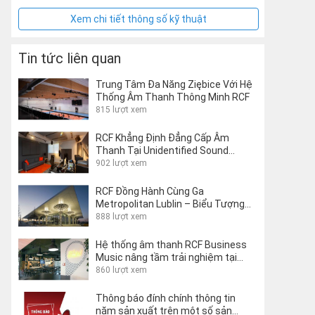
Xem chi tiết thông số kỹ thuật
Tin tức liên quan
Trung Tâm Đa Năng Ziębice Với Hệ
Thống Âm Thanh Thông Minh RCF
815 lượt xem
RCF Khẳng Định Đẳng Cấp Âm
Thanh Tại Unidentified Sound
Object Studio Của Matteo Milani
902 lượt xem
RCF Đồng Hành Cùng Ga
Metropolitan Lublin – Biểu Tượng
Kiến Trúc Giao Thông Thế Giới
888 lượt xem
Hệ thống âm thanh RCF Business
Music nâng tầm trải nghiệm tại
Lecco Hostel, Ý
860 lượt xem
Thông báo đính chính thông tin
năm sản xuất trên một số sản