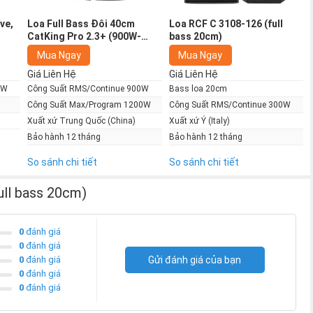
ve,
Loa Full Bass Đôi 40cm
Loa RCF C 3108-126 (full
CatKing Pro 2.3+ (900W-
bass 20cm)
1200W)
Mua Ngay
Mua Ngay
có độ phân tán rộng, chiều cao thấp, dành cho các ứng dụng
Giá Liên Hệ
Giá Liên Hệ
lý tưởng để lắp đặt trên tường bên mặt bên ít thấy.
0W
Công Suất RMS/Continue 900W
Bass loa 20cm
Công Suất Max/Program 1200W
Công Suất RMS/Continue 300W
 được tải với trình điều khiển nén 1 inch với bộ phận màng 1,5
Xuất xứ Trung Quốc (China)
Xuất xứ Ý (Italy)
n tần số thấp là một loa trầm 8 inch với cuộn dây giọng nói 2
Bảo hành 12 tháng
Bảo hành 12 tháng
So sánh chi tiết
So sánh chi tiết
ull bass 20cm)
0
đánh giá
0
đánh giá
0
đánh giá
Gửi đánh giá của bạn
0
đánh giá
0
đánh giá
 cao