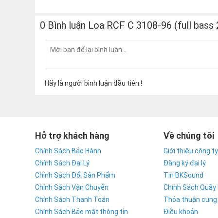
Công suất RMS: 300W
0 Bình luận Loa RCF C 3108-96 (full bass
Công suất Peak: 1200W
Amply khuyên dùng: 600W
Trở kháng: 8ohms
Tần số đáp tuyến: 70Hz - 20kHz (-10dB)
Độ nhạy (1w @ 1m): 95dB
Hãy là người bình luận đầu tiên !
Cường độ phát âm cực đại: 126dB
Kết nối: 2 x NL4
Góc phủ âm (Ngang x Dọc): 900° x 60°
Hỗ trợ khách hàng
Vỏ loa: Gỗ ép bạch dương
Về chúng tôi
Kiểu Dáng: Loa Đứng
Chính Sách Bảo Hành
Giới thiệu công ty
Kích thước (Rộng x Cao x Sâu): 242 x 427 x 2
Chính Sách Đại Lý
Đăng ký đại lý
Chính Sách Đổi Sản Phẩm
Trọng lượng: 12.2 kg/ loa
Tin BKSound
Chính Sách Vận Chuyển
Chính Sách Quầy
Chính Sách Thanh Toán
Thỏa thuận cung
Chính Sách Bảo mật thông tin
Điều khoản