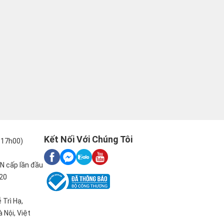
Kết Nối Với Chúng Tôi
-17h00)
N cấp lần đầu
020
 Trì Hạ,
 Nội, Việt