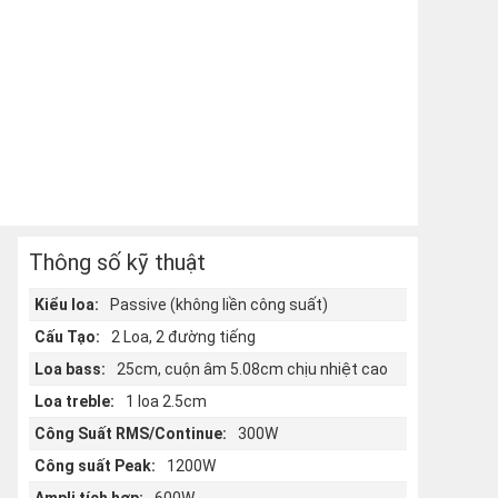
Thông số kỹ thuật
Kiểu loa:
Passive (không liền công suất)
Cấu Tạo:
2 Loa, 2 đường tiếng
Loa bass:
25cm, cuộn âm 5.08cm chịu nhiệt cao
Loa treble:
1 loa 2.5cm
Công Suất RMS/Continue:
300W
Công suất Peak:
1200W