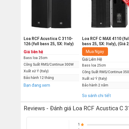
Dòng Acustica Compact Series được coi là biểu tượ
hãng RCF danh tiếng. Kể từ khi được ra mắt, dòng l
karaoke khác của thương hiệu Italy. Các cặp loa 
Sanzio thuộc thành phố Reggio Emilia phía bắc nướ
Loa RCF Acustica C 3110-
Loa RCF C MAX 4110 (ful
126 (full bass 25, SX: Italy)
bass 25, SX: Italy), (Giá 2
của nước Ý trong thời kỳ phục hưng cùng với Mic
chiếc)
Mua Ngay
Giá liên hệ
cao mà hãng RCF đặt ra cho dòng loa Series Comp
Bass loa 25cm
Giá Liên Hệ
của dòng sản phẩm này.
Công Suất RMS/Continue 300W
Bass loa 25cm
Xuất xứ Ý (Italy)
Công Suất RMS/Continue 35
Những công nghệ mới lạ của Loa RC
Bảo hành 12 tháng
Xuất xứ Ý (Italy)
Bạn đang xem
Bảo hành 2 năm
Công nghệ Active Mosfet Compression
So sánh chi tiết
Sử dụng công nghệ Mosfet là một mạch điện tử 
Reviews - Đánh giá Loa RCF Acustica C 311
nóng... cho thiết bị hoạt động bền bỉ.
1