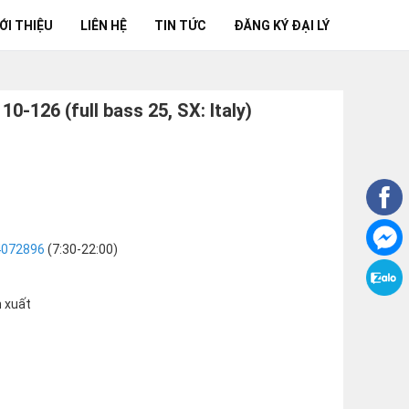
ỚI THIỆU
LIÊN HỆ
TIN TỨC
ĐĂNG KÝ ĐẠI LÝ
0-126 (full bass 25, SX: Italy)
4072896
(7:30-22:00)
n xuất