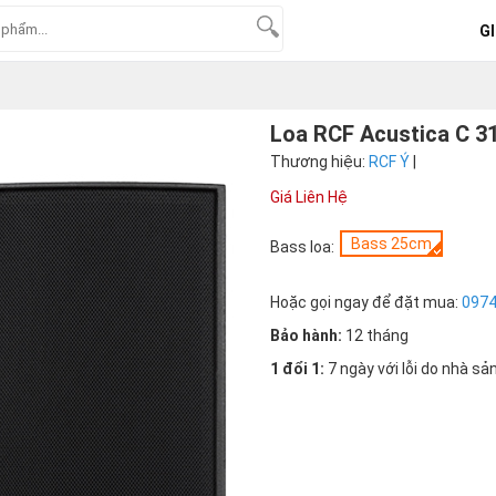
GI
Loa RCF Acustica C 311
Thương hiệu:
RCF Ý
|
Giá Liên Hệ
Bass 25cm
Bass loa:
Hoặc gọi ngay để đặt mua:
097
Bảo hành:
12 tháng
1 đổi 1:
7 ngày với lỗi do nhà sả