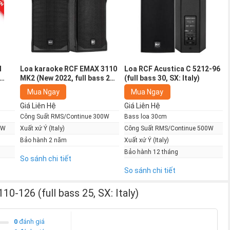
ng cao cấp, là kết tinh nghiên cứu và bí quyết đỉnh cao của
oa full này đã thiết lập tiêu chuẩn hoàn hảo cho các cặp loa
trong Series Compact được sản xuất trực tiếp tại Raffaello
c Ý. Raffaello Sanzio là tên một họa sĩ, kiến trúc sư vĩ đại
l
Loa karaoke RCF EMAX 3110
Loa RCF Acustica C 5212-96
MK2 (New 2022, full bass 25,
(full bass 30, SX: Italy)
helangelo và Leonardo da Vinci đủ để thấy tiêu chuẩn cực
designed and engineered in
Mua Ngay
Mua Ngay
act và RCF Acustica C 5212-96 là một trong số cặp loa full
Italy)
Giá Liên Hệ
Giá Liên Hệ
Công Suất RMS/Continue 300W
Bass loa 30cm
0W
Xuất xứ Ý (Italy)
Công Suất RMS/Continue 500W
F Acustica C 3110-126
Bảo hành 2 năm
Xuất xứ Ý (Italy)
Bảo hành 12 tháng
 Driver Protection
So sánh chi tiết
So sánh chi tiết
bảo vệ loa, bảo vệ điều khiển MOSFET, chống cháy, chống
0-126 (full bass 25, SX: Italy)
0
đánh giá