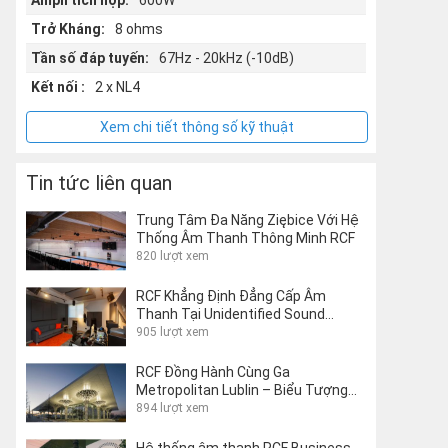
Ampli tích hợp:
600W
Trở Kháng:
8 ohms
Tần số đáp tuyến:
67Hz - 20kHz (-10dB)
Kết nối :
2 x NL4
Xem chi tiết thông số kỹ thuật
Tin tức liên quan
Trung Tâm Đa Năng Ziębice Với Hệ
Thống Âm Thanh Thông Minh RCF
820 lượt xem
RCF Khẳng Định Đẳng Cấp Âm
Thanh Tại Unidentified Sound
Object Studio Của Matteo Milani
905 lượt xem
RCF Đồng Hành Cùng Ga
Metropolitan Lublin – Biểu Tượng
Kiến Trúc Giao Thông Thế Giới
894 lượt xem