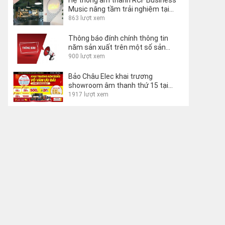
Hệ thống âm thanh RCF Business
Music nâng tầm trải nghiệm tại
Lecco Hostel, Ý
863 lượt xem
Thông báo đính chính thông tin
năm sản xuất trên một số sản
phẩm
900 lượt xem
Bảo Châu Elec khai trương
showroom âm thanh thứ 15 tại
Buôn Ma Thuột
1917 lượt xem