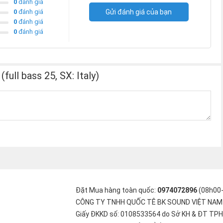
0
đánh giá
0
đánh giá
Gửi đánh giá của bạn
0
đánh giá
0
đánh giá
ull bass 25, SX: Italy)
Đặt Mua hàng toàn quốc:
0974072896
(08h00
CÔNG TY TNHH QUỐC TÊ BK SOUND VIỆT NAM
Giấy ĐKKD số: 0108533564 do Sở KH & ĐT TPH