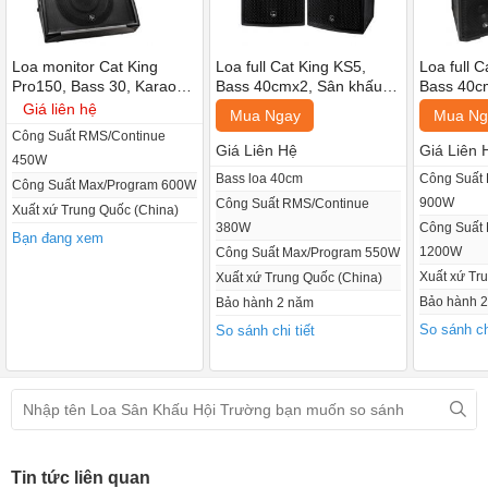
Loa monitor Cat King
Loa full Cat King KS5,
Loa full 
Pro150, Bass 30, Karaoke,
Bass 40cmx2, Sân khấu,
Bass 40c
Sân Khấu (Giá 2 chiếc)
Hội trường, (Giá 2 chiếc)
Hội trường
Giá liên hệ
Mua Ngay
Mua Ng
Công Suất RMS/Continue
Giá Liên Hệ
Giá Liên 
450W
Bass loa 40cm
Công Suất
Công Suất Max/Program 600W
900W
Công Suất RMS/Continue
Xuất xứ Trung Quốc (China)
380W
Công Suất
Bạn đang xem
1200W
Công Suất Max/Program 550W
Xuất xứ Tr
Xuất xứ Trung Quốc (China)
Bảo hành 
Bảo hành 2 năm
So sánh chi
So sánh chi tiết
Tin tức liên quan