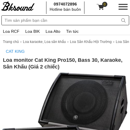
0974072896
0
Hotline bán buôn
Loa RCF
Loa BIK
Loa Alto
Tin tức
Trang chủ
Loa karaoke, Loa sân khấu
Loa Sân Khấu Hội Trường
Loa Sân
CAT KING
Loa monitor Cat King Pro150, Bass 30, Karaoke,
Sân Khấu (Giá 2 chiếc)