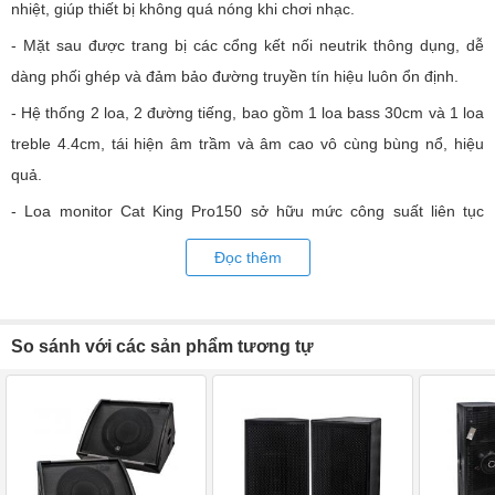
nhiệt, giúp thiết bị không quá nóng khi chơi nhạc.
- Mặt sau được trang bị các cổng kết nối neutrik thông dụng, dễ
dàng phối ghép và đảm bảo đường truyền tín hiệu luôn ổn định.
- Hệ thống 2 loa, 2 đường tiếng, bao gồm 1 loa bass 30cm và 1 loa
treble 4.4cm, tái hiện âm trầm và âm cao vô cùng bùng nổ, hiệu
quả.
- Loa monitor Cat King Pro150 sở hữu mức công suất liên tục
450W và đạt cực đại 600W mang đến hiệu suất cao, âm thanh đầu
Đọc thêm
ra mạnh mẽ, sống động, chân thực và đầy cảm xúc.
- Hoạt động ở dải tần rộng 60Hz - 18kHz nên có thể chơi được bất
cứ dòng nhạc nào với đầy đủ các dải âm thanh trầm – trung – cao.
So sánh với các sản phẩm tương tự
- Loa monitor Cat King Pro150 phát ra âm thanh to, rõ ràng, bao
phù toàn bộ không gian giải trí nhờ độ nhạy 89dB.