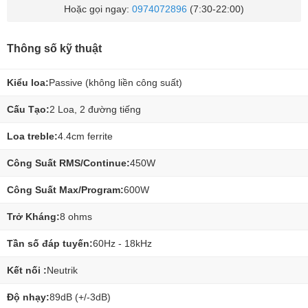
Hoặc gọi ngay:
0974072896
(7:30-22:00)
Thông số kỹ thuật
Kiểu loa:
Passive (không liền công suất)
Cấu Tạo:
2 Loa, 2 đường tiếng
Loa treble:
4.4cm ferrite
Công Suất RMS/Continue:
450W
Công Suất Max/Program:
600W
Trở Kháng:
8 ohms
Tần số đáp tuyến:
60Hz - 18kHz
Kết nối :
Neutrik
Độ nhạy:
89dB (+/-3dB)