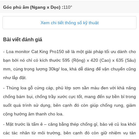
Góc phủ âm (Ngang x Dọc) :
110°
Xem chi tiết thông số kỹ thuật
Bài viết đánh giá
- Loa monitor Cat King Pro150 sẽ là một giải pháp tối ưu dành cho
bạn bởi nó chỉ có kích thước 595 (Rộng) x 420 (Cao) x 635 (Sâu)
mm, cùng trọng lượng 30kg/ loa, khá dễ dàng để vận chuyển cũng
như lắp đặt.
- Thùng loa gỗ cứng cáp, phủ lớp sơn sần màu đen với khả năng
chống bám bụi, chống trầy xước cực tốt, mang đến sự bền bỉ trong
suốt quá trình sử dụng, bên cạnh đó còn giúp chống rung, giảm
cộng hưởng âm thanh cho loa.
- Mặt trước là tấm ê – căng bằng thép chống gỉ, bảo vệ củ loa khỏi
các tác nhân từ môi trường, bên cạnh đó còn giữ nhiệm vụ tản