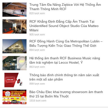
Trung Tâm Đa Năng Ziębice Với Hệ Thống Âm
Thanh Thông Minh RCF
820 lượt xem
RCF Khẳng Định Đẳng Cấp Âm Thanh Tại
Unidentified Sound Object Studio Của Matteo
Milani
905 lượt xem
RCF Đồng Hành Cùng Ga Metropolitan Lublin –
Biểu Tượng Kiến Trúc Giao Thông Thế Giới
894 lượt xem
Hệ thống âm thanh RCF Business Music nâng
tầm trải nghiệm tại Lecco Hostel, Ý
863 lượt xem
Thông báo đính chính thông tin năm sản xuất
trên một số sản phẩm
899 lượt xem
Bảo Châu Elec khai trương showroom âm thanh
thứ 15 tại Buôn Ma Thuột
1916 lượt xem