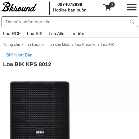
0974072896
0
Hotline bán buôn
Loa RCF
Loa BIK
Loa Alto
Tin tức
Trang chủ
Loa karaoke, Loa sân khấu
Loa Karaoke
Loa BIK
BIK Nhật Bản
Loa BIK KPS 8012