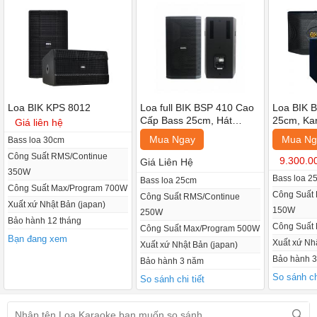
Loa BIK KPS 8012
Loa full BIK BSP 410 Cao
Loa BIK 
Cấp Bass 25cm, Hát
25cm, Ka
Giá liên hệ
karaoke, sân khấu (King
nhạc (Giá
Mua Ngay
Mua Ng
Bass loa 30cm
Karaoke, Giá: 2 chiếc)
Công Suất RMS/Continue
9.300.0
Giá Liên Hệ
350W
Bass loa 2
Bass loa 25cm
Công Suất Max/Program 700W
Công Suất
Công Suất RMS/Continue
Xuất xứ Nhật Bản (japan)
150W
250W
Bảo hành 12 tháng
Công Suất
Công Suất Max/Program 500W
Bạn đang xem
Xuất xứ Nh
Xuất xứ Nhật Bản (japan)
Bảo hành 
Bảo hành 3 năm
So sánh chi
So sánh chi tiết