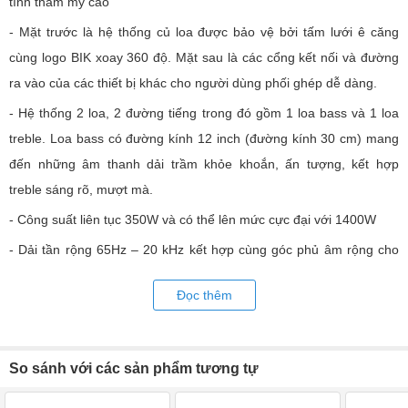
tính thẩm mỹ cao
- Mặt trước là hệ thống củ loa được bảo vệ bởi tấm lưới ê căng
cùng logo BIK xoay 360 độ. Mặt sau là các cổng kết nối và đường
ra vào của các thiết bị khác cho người dùng phối ghép dễ dàng.
- Hệ thống 2 loa, 2 đường tiếng trong đó gồm 1 loa bass và 1 loa
treble. Loa bass có đường kính 12 inch (đường kính 30 cm) mang
đến những âm thanh dải trầm khỏe khoắn, ấn tượng, kết hợp
treble sáng rõ, mượt mà.
- Công suất liên tục 350W và có thể lên mức cực đại với 1400W
- Dải tần rộng 65Hz – 20 kHz kết hợp cùng góc phủ âm rộng cho
loa lan tỏa, phân tán âm thanh đầy đủ.
Đọc thêm
- Độ nhạy 98dB ở mức trở kháng 8 Ohm nên Loa BIK KPS 8012
không giới hạn hay kén chọn các thiết bị âm thanh.
So sánh với các sản phẩm tương tự