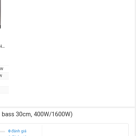
i
0W
W
ll bass 30cm, 400W/1600W)
0
đánh giá