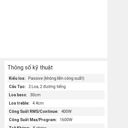
Thông số kỹ thuật
Kiểu loa:
Passive (không liền công suất)
Cấu Tạo:
2 Loa, 2 đường tiếng
Loa bass:
30cm
Loa treble:
4.4cm
Công Suất RMS/Continue:
400W
Công Suất Max/Program:
1600W