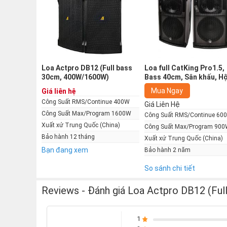
Loa Actpro DB12 (Full bass
Loa full CatKing Pro1.5,
30cm, 400W/1600W)
Bass 40cm, Sân khấu, Hộ
trường, (Giá 2 chiếc)
Mua Ngay
Giá liên hệ
Công Suất RMS/Continue 400W
Giá Liên Hệ
Công Suất Max/Program 1600W
Công Suất RMS/Continue 60
Xuất xứ Trung Quốc (China)
Công Suất Max/Program 900
Bảo hành 12 tháng
Xuất xứ Trung Quốc (China)
Thông số kỹ thuật
Bạn đang xem
Bảo hành 2 năm
So sánh chi tiết
Cấu hình loa: 1 bass 30cm + 1 treble 4.4cm
Phản hồi thường xuyên: 42Hz-18kHz
Reviews - Đánh giá Loa Actpro DB12 (Fu
Độ nhạy: 98dB
SPL tối đa: 127dB
1