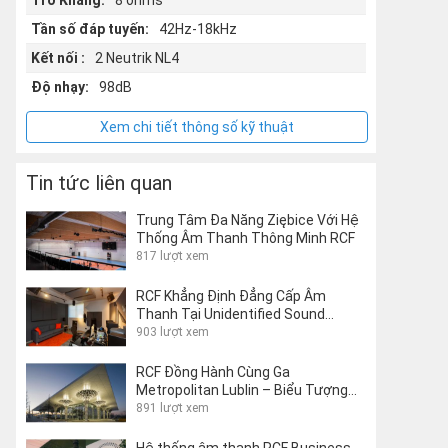
Trở Kháng:
8 ohms
Tần số đáp tuyến:
42Hz-18kHz
Kết nối :
2 Neutrik NL4
Độ nhạy:
98dB
Xem chi tiết thông số kỹ thuật
Tin tức liên quan
Trung Tâm Đa Năng Ziębice Với Hệ
Thống Âm Thanh Thông Minh RCF
817 lượt xem
RCF Khẳng Định Đẳng Cấp Âm
Thanh Tại Unidentified Sound
Object Studio Của Matteo Milani
903 lượt xem
RCF Đồng Hành Cùng Ga
Metropolitan Lublin – Biểu Tượng
Kiến Trúc Giao Thông Thế Giới
891 lượt xem