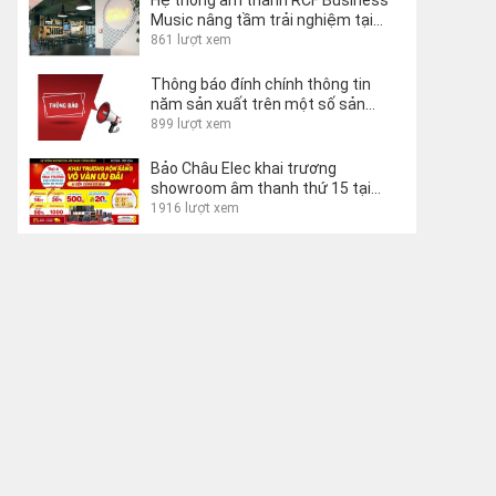
Hệ thống âm thanh RCF Business
Music nâng tầm trải nghiệm tại
Lecco Hostel, Ý
861 lượt xem
Thông báo đính chính thông tin
năm sản xuất trên một số sản
phẩm
899 lượt xem
Bảo Châu Elec khai trương
showroom âm thanh thứ 15 tại
Buôn Ma Thuột
1916 lượt xem