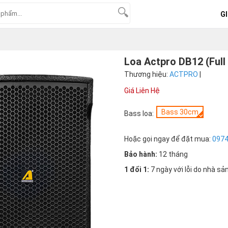
GI
Loa Actpro DB12 (Ful
Thương hiệu:
ACTPRO
|
Giá Liên Hệ
Bass 30cm
Bass loa:
Hoặc gọi ngay để đặt mua:
097
Bảo hành:
12 tháng
1 đổi 1:
7 ngày với lỗi do nhà sả