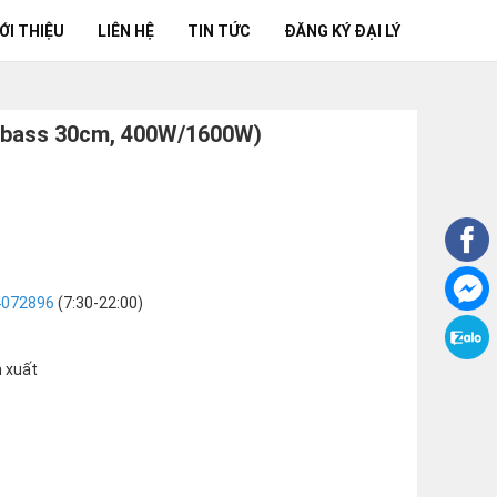
ỚI THIỆU
LIÊN HỆ
TIN TỨC
ĐĂNG KÝ ĐẠI LÝ
l bass 30cm, 400W/1600W)
4072896
(7:30-22:00)
n xuất