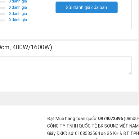
0
đánh giá
0
đánh giá
Gửi đánh giá của bạn
0
đánh giá
0
đánh giá
 30cm, 400W/1600W)
Đặt Mua hàng toàn quốc:
0974072896
(08h00
CÔNG TY TNHH QUỐC TÊ BK SOUND VIỆT NAM
Giấy ĐKKD số: 0108533564 do Sở KH & ĐT TPH