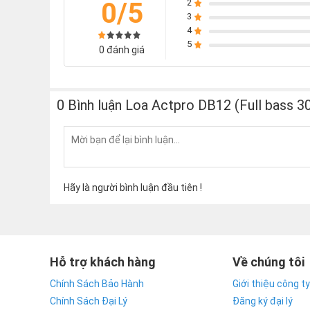
Trở kháng danh nghĩa: 8oHm
0/5
2
3
Công suất: 400W/1600W
4
Góc phủ âm: 100Hx55V
5
0 đánh giá
Kết nối: 2 Neutrik NL4
Kích thước (RxCxS): 370x580x330mm
Trọng lượng: 28kg
0 Bình luận Loa Actpro DB12 (Full bass
Hãy là người bình luận đầu tiên !
Hỗ trợ khách hàng
Về chúng tôi
Chính Sách Bảo Hành
Giới thiệu công ty
Chính Sách Đại Lý
Đăng ký đại lý