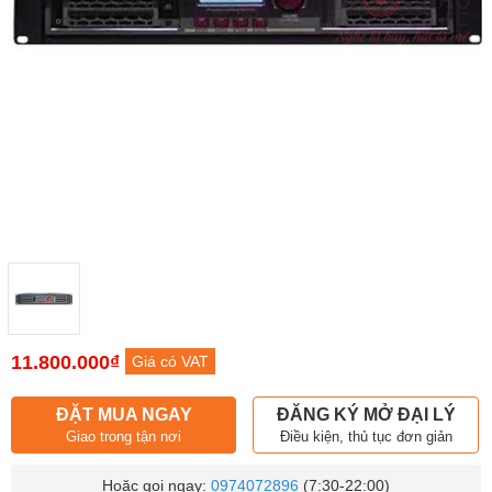
11.800.000₫
Giá có VAT
ĐẶT MUA NGAY
ĐĂNG KÝ MỞ ĐẠI LÝ
Giao trong tận nơi
Điều kiện, thủ tục đơn giản
Hoặc gọi ngay:
0974072896
(7:30-22:00)