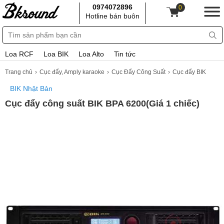
0974072896
0
Hotline bán buôn
Loa RCF
Loa BIK
Loa Alto
Tin tức
Trang chủ
Cục đẩy, Amply karaoke
Cục Đẩy Công Suất
Cục đẩy BIK
BIK Nhật Bản
Cục đẩy công suất BIK BPA 6200(Giá 1 chiếc)