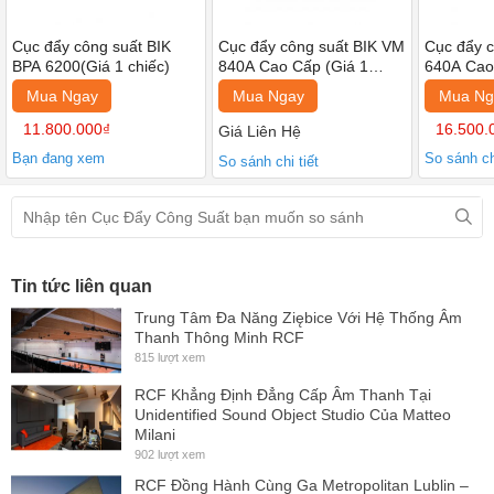
Với thiết kế nhỏ gọn và sang trọng, cục đẩy công suất BIK BPA
6200 phù hợp với mọi không gian giải trí và dễ dàng di chuyển, bố
Cục đẩy công suất BIK
Cục đẩy công suất BIK VM
Cục đẩy 
BPA 6200(Giá 1 chiếc)
840A Cao Cấp (Giá 1
640A Cao
trí theo sở thích của người dùng.
chiếc)
chiếc)
Mua Ngay
Mua Ngay
Mua Ng
Đánh giá về các tính năng của cục đẩy công suất BIK BPA
11.800.000₫
16.500.
Giá Liên Hệ
6200
Bạn đang xem
So sánh chi
So sánh chi tiết
Công suất mạnh mẽ
Là dòng cục đẩy 2 kênh, BIK BPA 6200 có công suất mạnh mẽ
600W/kênh ở mức trở kháng 8 Ohms và 900W/kênh ở mức trở
kháng 4 Ohms cho âm thanh ra loa được khuếch đại mạnh mẽ,
Tin tức liên quan
sống động.
Trung Tâm Đa Năng Ziębice Với Hệ Thống Âm
Thanh Thông Minh RCF
Hiệu chỉnh dễ dàng
815 lượt xem
RCF Khẳng Định Đẳng Cấp Âm Thanh Tại
Thiết bị được bố trí các nút điều chỉnh ở mặt trước khoa học giúp
Unidentified Sound Object Studio Của Matteo
việc điều chỉnh âm thanh trở nên dễ dàng.
Milani
902 lượt xem
Kết nối đơn giản
RCF Đồng Hành Cùng Ga Metropolitan Lublin –