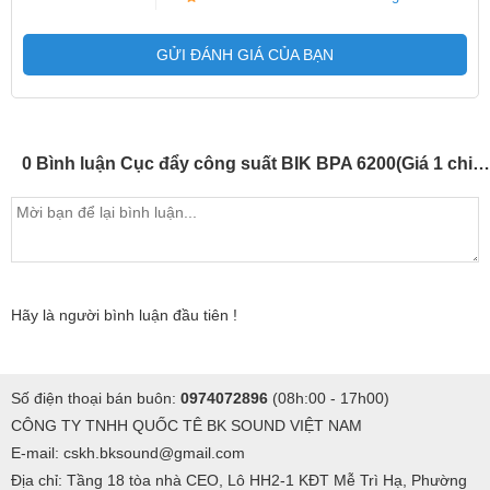
sẽ giúp không gian giải trí của bạn bùng nổ. Sở hữu ngay cục đẩy
GỬI ĐÁNH GIÁ CỦA BẠN
công suất đầy ấn tượng này để có những giây phút giải trí tuyệt vời
nhất.
0 Bình luận Cục đẩy công suất BIK BPA 6200(Giá 1 chiếc)
Hãy là người bình luận đầu tiên !
Số điện thoại bán buôn:
0974072896
(08h:00 - 17h00)
CÔNG TY TNHH QUỐC TÊ BK SOUND VIỆT NAM
E-mail: cskh.bksound@gmail.com
Địa chỉ: Tầng 18 tòa nhà CEO, Lô HH2-1 KĐT Mễ Trì Hạ, Phường