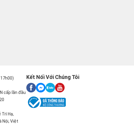
Kết Nối Với Chúng Tôi
-17h00)
N cấp lần đầu
020
 Trì Hạ,
 Nội, Việt