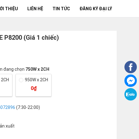
ỚI THIỆU
LIÊN HỆ
TIN TỨC
ĐĂNG KÝ ĐẠI LÝ
 P8200 (Giá 1 chiếc)
ạn đang chọn
750W x 2CH
 2CH
950W x 2CH
0₫
4072896
(7:30-22:00)
sản xuất