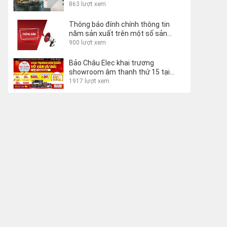
Lecco Hostel, Ý
863 lượt xem
Thông báo đính chính thông tin
năm sản xuất trên một số sản
phẩm
900 lượt xem
Bảo Châu Elec khai trương
showroom âm thanh thứ 15 tại
Buôn Ma Thuột
1917 lượt xem