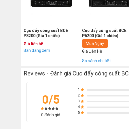
+ Bộ bảo vệ đầu ra cho loa cho phép cục đẩy này c
+ Bảo vệ hoàn toàn cho các đầu ra quá nhỏ, tải khô
vệ lỗi hoàn toàn bên trong.
Cục đẩy công suất BCE
Cục đẩy công suất BCE
P8200 (Giá 1 chiếc)
P6200 (Giá 1 chiếc)
Mua Ngay
Giá liên hệ
Bạn đang xem
Giá Liên Hệ
So sánh chi tiết
Reviews - Đánh giá Cục đẩy công suất BC
1
0/5
2
3
4
5
0 đánh giá