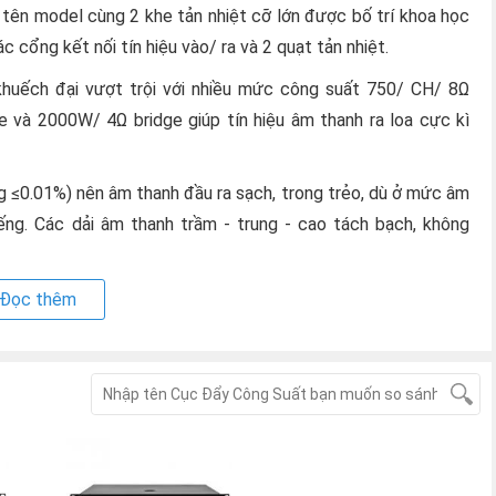
, tên model cùng 2 khe tản nhiệt cỡ lớn được bố trí khoa học
 cổng kết nối tín hiệu vào/ ra và 2 quạt tản nhiệt.
huếch đại vượt trội với nhiều mức công suất 750/ CH/ 8Ω
và 2000W/ 4Ω bridge giúp tín hiệu âm thanh ra loa cực kì
 ≤0.01%) nên âm thanh đầu ra sạch, trong trẻo, dù ở mức âm
ếng. Các dải âm thanh trầm - trung - cao tách bạch, không
 suất cao, công suất khủng, tiết kiệm điện năng mà ân thanh
Đọc thêm
 luôn hoạt động ở mức nhiệt ổn định, nhờ vậy mà các linh kiện
sốc.