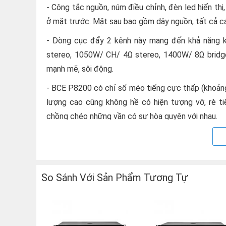
- Công tắc nguồn, núm điều chỉnh, đèn led hiển thị
ở mặt trước. Mặt sau bao gồm dây nguồn, tất cả các
- Dòng cục đẩy 2 kênh này mang đến khả năng k
stereo, 1050W/ CH/ 4Ω stereo, 1400W/ 8Ω bridge 
mạnh mẽ, sôi động.
- BCE P8200 có chỉ số méo tiếng cực thấp (khoảng
lượng cao cũng không hề có hiện tượng vỡ, rè ti
chồng chéo những vần có sự hòa quyện với nhau.
- Sử dụng mạch khuếch đại Class TD mang đến hiệu
vẫn tròn đầy, sâu chắc.
- Bộ tản nhiệt cùng hệ thống làm mát giúp thiết bị
So Sánh Với Sản Phẩm Tương Tự
được bảo vệ giúp công suất ra lớn hơn.
- Hoạt động bền bỉ
+ Bộ kiểm soát công suất giúp bảo vệ loa tránh bị 