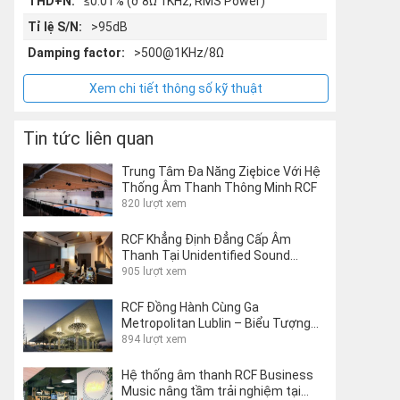
THD+N:
≤0.01% (ở 8Ω 1KHz, RMS Power)
Tỉ lệ S/N:
>95dB
Damping factor:
>500@1KHz/8Ω
Xem chi tiết thông số kỹ thuật
Tin tức liên quan
Trung Tâm Đa Năng Ziębice Với Hệ
Thống Âm Thanh Thông Minh RCF
820 lượt xem
RCF Khẳng Định Đẳng Cấp Âm
Thanh Tại Unidentified Sound
Object Studio Của Matteo Milani
905 lượt xem
RCF Đồng Hành Cùng Ga
Metropolitan Lublin – Biểu Tượng
Kiến Trúc Giao Thông Thế Giới
894 lượt xem
Hệ thống âm thanh RCF Business
Music nâng tầm trải nghiệm tại