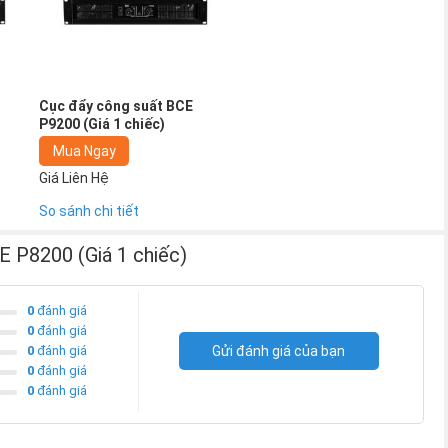
ó thể hoạt động dưới các điều kiện khắc nghiệt nhất.
ng khớp, quá nóng, ngõ DC vào/ ra và quá tải tần số cao, bảo
Cục đẩy công suất BCE
P9200 (Giá 1 chiếc)
Mua Ngay
Giá Liên Hệ
So sánh chi tiết
E P8200 (Giá 1 chiếc)
0
đánh giá
0
đánh giá
0
đánh giá
Gửi đánh giá của bạn
0
đánh giá
0
đánh giá