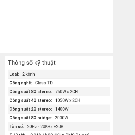
Thông số kỹ thuật
Loại:
2 kênh
Công nghệ:
Class TD
Công suất 8Ω stereo:
750W x 2CH
Công suất 4Ω stereo:
1050W x 2CH
Công suất 2Ω stereo:
1400W
Công suất 8Ω bridge:
2000W
Tần số:
20Hz - 20KHz ±2dB