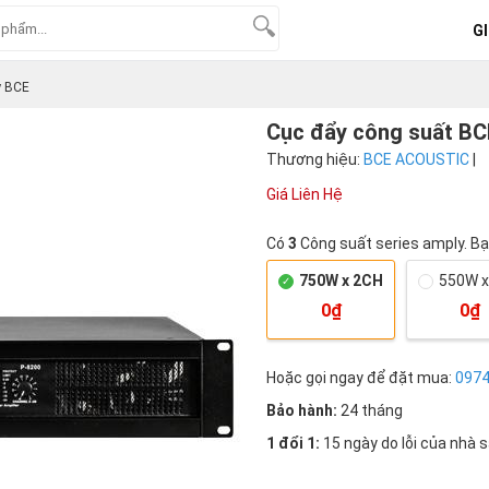
GI
y BCE
Cục đẩy công suất BCE
Thương hiệu:
BCE ACOUSTIC
|
Giá Liên Hệ
Có
3
Công suất series amply. B
750W x 2CH
550W x
0₫
0₫
Hoặc gọi ngay để đặt mua:
097
Bảo hành:
24 tháng
1 đổi 1:
15 ngày do lỗi của nhà 