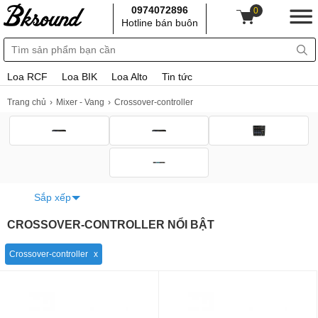
0974072896
0
Hotline bán buôn
Loa RCF
Loa BIK
Loa Alto
Tin tức
Trang chủ
Mixer - Vang
Crossover-controller
Sắp xếp
CROSSOVER-CONTROLLER NỔI BẬT
Crossover-controller