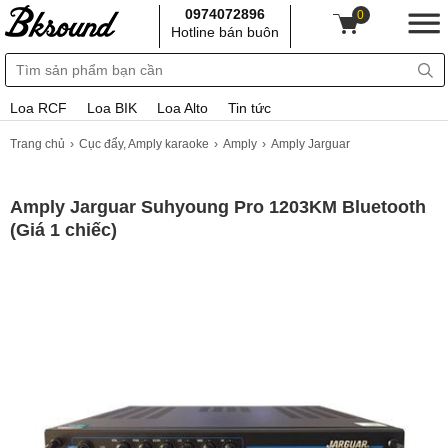
0974072896
0
Hotline bán buôn
Loa RCF
Loa BIK
Loa Alto
Tin tức
Trang chủ
Cục đẩy, Amply karaoke
Amply
Amply Jarguar
Amply Jarguar Suhyoung Pro 1203KM Bluetooth
(Giá 1 chiếc)