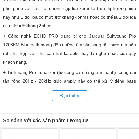
phối ghép với hầu hết những cặp loa karaoke trên thị trường hiện
nay như 1 đôi loa có mức trở kháng 4ohms hoặc có thể là 2 đôi loa
có mức trở kháng 8ohms.
+ Công nghệ ECHO PRO trang bị cho Jarguar Suhyoung Pro
1203KM Bluetooth mang đến những âm sắc sáng rõ, mượt mà nên
rất phù hợp với nhu cầu hát karaoke hay là nghe nhạc của quý
khách hàng.
+ Tính năng Pro Equalizer (tự động cân bằng âm thanh), cùng dải
tần rộng 20Hz - 20kHz giúp amply này có thể xử lý tiếng bass
mạnh mẽ, gọn gàng, âm trầm không bị vỡ còn âm cao nghe không
Đọc thêm
bị chát chúa, vì thế có thể mở với âm lượng tùy thích.
+ Tích hợp công nghệ không dây Bluetooth giúp bạn có thể dễ
dàng kết nối với smart TV, Smartphone, Laptop, Ipad,… để tận
So sánh với các sản phẩm tương tự
hưởng ngay những bài hát đang lưu trữ trên các thiết bị điện tử mà
không cần phải có đầu đĩa thông thường.