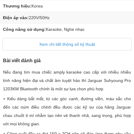
Thương hiệu:
Korea
Điện áp vào:
220V/50Hz
Công năng sử dụng:
Karaoke, Nghe nhạc
Xem chi tiết thông số kỹ thuật
Bài viết đánh giá
Nếu đang tìm mua chiếc amply karaoke cao cấp với nhiều nhiều
tính năng hiện đại và chất âm tuyệt hảo thì Jarguar Suhyoung Pro
1203KM Bluetooth chính là một sự lựa chọn phù hợp.
+ Kiểu dáng bắt mắt, từ các góc cạnh, đường viền, màu sắc cho
đến các núm điều chỉnh đều được các kỹ sư của hãng Jarguar
chau chuốt tỉ mỉ nhằm tạo nên vẻ thanh nhã, sang trọng, phù hợp
với mọi không gian.
+ Công suất đầu ra đạt 150 x 2CH nên sẽ đáp ứng được nhu cầu