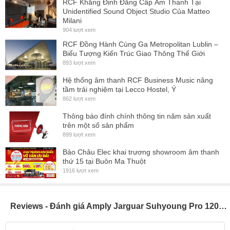
RCF Khẳng Định Đẳng Cấp Âm Thanh Tại
Unidentified Sound Object Studio Của Matteo
Milani
904 lượt xem
RCF Đồng Hành Cùng Ga Metropolitan Lublin –
Biểu Tượng Kiến Trúc Giao Thông Thế Giới
893 lượt xem
Hệ thống âm thanh RCF Business Music nâng
tầm trải nghiệm tại Lecco Hostel, Ý
862 lượt xem
Thông báo đính chính thông tin năm sản xuất
trên một số sản phẩm
899 lượt xem
Bảo Châu Elec khai trương showroom âm thanh
thứ 15 tại Buôn Ma Thuột
1916 lượt xem
Reviews - Đánh giá Amply Jarguar Suhyoung Pro 1203KM Bluetooth (Giá 1 chiếc)