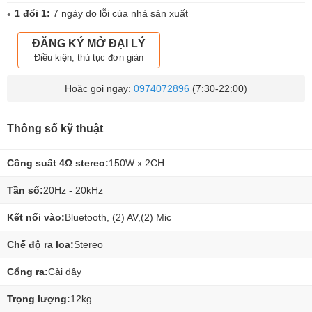
1 đổi 1:
7 ngày do lỗi của nhà sản xuất
ĐĂNG KÝ MỞ ĐẠI LÝ
Điều kiện, thủ tục đơn giản
Hoặc gọi ngay:
0974072896
(7:30-22:00)
Thông số kỹ thuật
Công suất 4Ω stereo:
150W x 2CH
Tần số:
20Hz - 20kHz
Kết nối vào:
Bluetooth, (2) AV,(2) Mic
Chế độ ra loa:
Stereo
Cổng ra:
Cài dây
Trọng lượng:
12kg