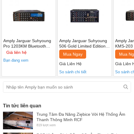
+ Được sản xuất trên dây chuyền tiêu chuẩn tại Hàn Quốc, hệ
thống linh kiện cao cấp được tuyển chọn kỹ lưỡng, không chỉ mang
lại cho người dùng những giá trị âm thanh tuyệt vời mà còn nổi trội
với độ bền bỉ cực cao trong suốt quá trình sử dụng.
Amply Jarguar Suhyoung
Amply Jarguar Suhyoung
Amply Ja
Pro 1203KM Bluetooth
506 Gold Limited Edition
KMS-203 
(Giá 1 chiếc)
(Giá 1 chiếc)
(Giá 1 chi
Giá liên hệ
Mua Ngay
Mua Ng
Bạn đang xem
Giá Liên Hệ
Giá Liên 
So sánh chi tiết
So sánh chi
Tin tức liên quan
Trung Tâm Đa Năng Ziębice Với Hệ Thống Âm
Thanh Thông Minh RCF
819 lượt xem