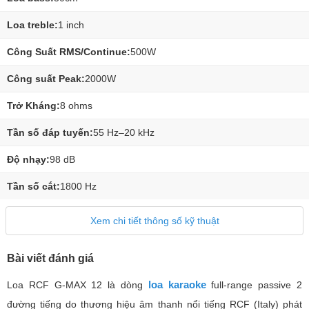
Loa treble:
1 inch
Công Suất RMS/Continue:
500W
Công suất Peak:
2000W
Trở Kháng:
8 ohms
Tần số đáp tuyến:
55 Hz–20 kHz
Độ nhạy:
98 dB
Tần số cắt:
1800 Hz
Xem chi tiết thông số kỹ thuật
Bài viết đánh giá
loa karaoke
Loa RCF G-MAX 12 là dòng
full-range passive 2
đường tiếng do thương hiệu âm thanh nổi tiếng RCF (Italy) phát