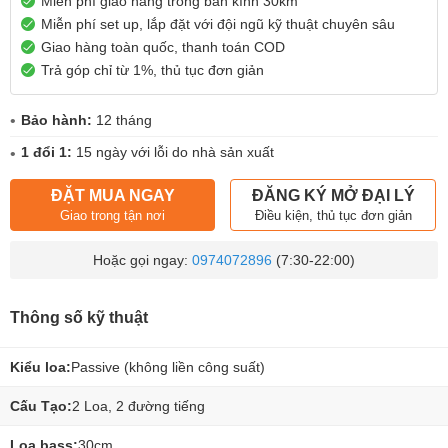
Miễn phí giao hàng trong bán kính 30km
Miễn phí set up, lắp đặt với đội ngũ kỹ thuật chuyên sâu
Giao hàng toàn quốc, thanh toán COD
Trả góp chỉ từ 1%, thủ tục đơn giản
Bảo hành:
12 tháng
1 đổi 1:
15 ngày với lỗi do nhà sản xuất
ĐẶT MUA NGAY
ĐĂNG KÝ MỞ ĐẠI LÝ
Giao trong tận nơi
Điều kiện, thủ tục đơn giản
Hoặc gọi ngay:
0974072896
(7:30-22:00)
Thông số kỹ thuật
Kiểu loa:
Passive (không liền công suất)
Cấu Tạo:
2 Loa, 2 đường tiếng
Loa bass:
30cm