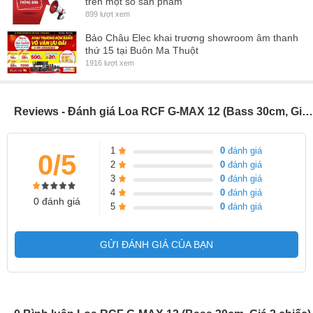
trên một số sản phẩm
đồng đều trong không gian.
899 lượt xem
- Thùng loa được làm từ gỗ dán chất lượng cao, đảm bảo độ bền
Bảo Châu Elec khai trương showroom âm thanh
và hạn chế rung động khi hoạt động.
thứ 15 tại Buôn Ma Thuột
1916 lượt xem
- Loa được trang bị các điểm lắp đặt có sẵn ở mặt sau, mặt trên
Reviews - Đánh giá Loa RCF G-MAX 12 (Bass 30cm, Giá 2 chiếc)
1
0
đánh giá
0/5
2
0
đánh giá
3
0
đánh giá
4
0
đánh giá
0 đánh giá
5
0
đánh giá
GỬI ĐÁNH GIÁ CỦA BẠN