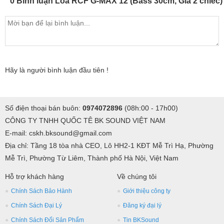
0 Bình luận Loa RCF G-MAX 12 (Bass 30cm, Giá 2 chiếc)
Hãy là người bình luận đầu tiên !
Số điện thoại bán buôn:
0974072896
(08h:00 - 17h00)
CÔNG TY TNHH QUỐC TÊ BK SOUND VIỆT NAM
E-mail: cskh.bksound@gmail.com
Địa chỉ: Tầng 18 tòa nhà CEO, Lô HH2-1 KĐT Mễ Trì Hạ, Phường
Mễ Trì, Phường Từ Liêm, Thành phố Hà Nội, Việt Nam
Hỗ trợ khách hàng
Về chúng tôi
Chính Sách Bảo Hành
Giới thiệu công ty
Chính Sách Đại Lý
Đăng ký đại lý
Chính Sách Đổi Sản Phẩm
Tin BKSound