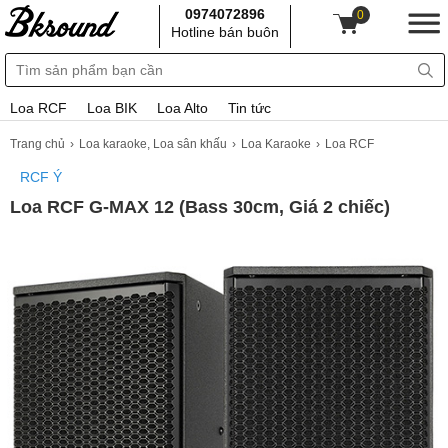
0974072896
0
Hotline bán buôn
Loa RCF
Loa BIK
Loa Alto
Tin tức
Trang chủ
Loa karaoke, Loa sân khấu
Loa Karaoke
Loa RCF
RCF Ý
Loa RCF G-MAX 12 (Bass 30cm, Giá 2 chiếc)