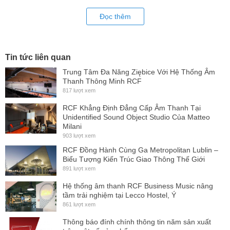
Đọc thêm
Tin tức liên quan
Trung Tâm Đa Năng Ziębice Với Hệ Thống Âm
- Củ loa bass đường kính 30cm, công suất cao, giúp tạo ra âm
Thanh Thông Minh RCF
817 lượt xem
trầm chắc chắn và uy lực.
- Củ treble kích thước 2.54cm với cuộn dây thoại 1.4”, mang đến
RCF Khẳng Định Đẳng Cấp Âm Thanh Tại
Unidentified Sound Object Studio Của Matteo
âm cao sáng, rõ nét.
Milani
- Loa có công suất chịu tải RMS/Peak lên đến 500W/2000W, đảm
903 lượt xem
bảo hiệu suất ổn định và âm thanh mạnh mẽ.
RCF Đồng Hành Cùng Ga Metropolitan Lublin –
Biểu Tượng Kiến Trúc Giao Thông Thế Giới
- Mức áp suất âm tối đa đạt 130 dB, mang lại âm thanh lớn, rõ ràng
891 lượt xem
mà không bị méo tiếng.
Hệ thống âm thanh RCF Business Music nâng
- Dải tần số rộng từ 55 - 20kHz, giúp tái tạo âm thanh chi tiết từ dải
tầm trải nghiệm tại Lecco Hostel, Ý
861 lượt xem
trầm sâu đến dải cao trong trẻo.
- Góc phủ âm cố định 90° x 70°, cho khả năng phân tán âm thanh
Thông báo đính chính thông tin năm sản xuất