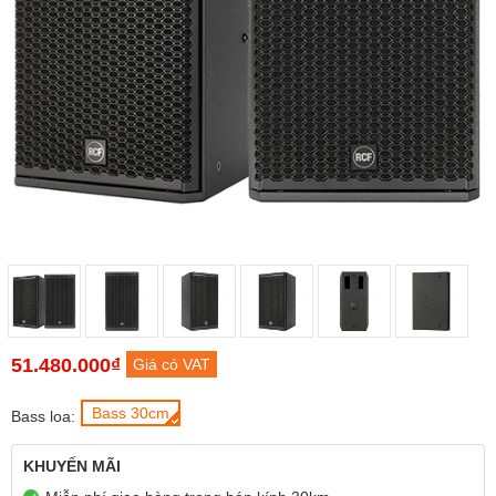
51.480.000₫
Giá có VAT
Bass 30cm
Bass loa:
KHUYẾN MÃI