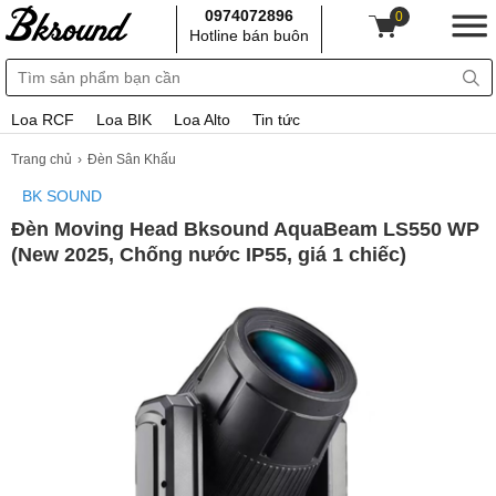
0974072896
0
Hotline bán buôn
Loa RCF
Loa BIK
Loa Alto
Tin tức
Trang chủ
Đèn Sân Khấu
BK SOUND
Đèn Moving Head Bksound AquaBeam LS550 WP
(New 2025, Chống nước IP55, giá 1 chiếc)