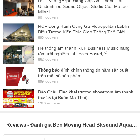
RCF Khẳng Định Đẳng Cấp Âm Thanh Tại
Unidentified Sound Object Studio Của Matteo
20 lần/giây).
Milani
- Hệ thống lăng kính kép (8 và 8+16) tạo hiệu ứng không gian đa
904 lượt xem
chiều.
RCF Đồng Hành Cùng Ga Metropolitan Lublin –
Biểu Tượng Kiến Trúc Giao Thông Thế Giới
- Động cơ ba pha chính xác cao cho chuyển động Pan (540°) và
893 lượt xem
Tilt (270°) mượt mà, định vị chính xác.
Hệ thống âm thanh RCF Business Music nâng
- Lấy nét điện tử và điều chỉnh độ sáng tuyến tính (0%-100%) mượt
tầm trải nghiệm tại Lecco Hostel, Ý
862 lượt xem
mà.
- Hệ thống làm mát hiệu quả, độ ồn thấp, kéo dài tuổi thọ đèn.
Thông báo đính chính thông tin năm sản xuất
trên một số sản phẩm
- Màn hình LCD xoay 180° và hỗ trợ đa dạng chế độ điều khiển
899 lượt xem
(DMX 512, RDM).
Bảo Châu Elec khai trương showroom âm thanh
- Kích thước gọn nhẹ, dễ dàng vận chuyển và lắp đặt.
thứ 15 tại Buôn Ma Thuột
1916 lượt xem
Thông số kỹ thuật của Đèn Moving Head Bksound
AquaBeam LS550 WP
Reviews - Đánh giá Đèn Moving Head Bksound AquaBeam LS550 WP (New 2025, Chống nước IP55, giá 1 chiếc)
Nguồn điện điều khiển điện áp rộng: 600W
Nhiệt độ màu: 8000K