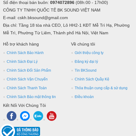
Số điện thoại bán buôn:
0974072896
(08h:00 - 17h00)
Tiêu chuẩn chống nước: IP55
CÔNG TY TNHH QUỐC TÊ BK SOUND VIỆT NAM
Chế độ điều khiển 1: DMX 512, tự động, master-slave tự động, hỗ
E-mail: cskh.bksound@gmail.com
trợ chức năng RDM, có thể sử dụng bộ điều khiển lớn để điều
Địa chỉ: Tầng 18 tòa nhà CEO, Lô HH2-1 KĐT Mễ Trì Hạ, Phường
khiển và cài đặt địa chỉ từ xa
Mễ Trì, Phường Từ Liêm, Thành phố Hà Nội, Việt Nam
Hệ thống lăng kính: 8 lăng kính và (8+16) lăng kính (có thể tùy
Hỗ trợ khách hàng
Về chúng tôi
chỉnh theo yêu cầu khách hàng)
Chính Sách Bảo Hành
Giới thiệu công ty
Màn hình hiển thị: Màn hình LCD, có thể xoay 180°
Chính Sách Đại Lý
Đăng ký đại lý
Chuyển động ngang và dọc: Sử dụng động cơ ba pha độ chính xác
Chính Sách Đổi Sản Phẩm
Tin BKSound
cao, định vị chính xác, vận hành mượt mà, tự động hiệu chỉnh vị trí
Chính Sách Vận Chuyển
Chính Sách Quầy Kệ
Chuyển động ngang: Quay 540°, độ phân giải 8/16 bit, có thể điều
Chính Sách Thanh Toán
Thỏa thuận cung cấp & sử dụng
chỉnh tinh chỉnh
Chính Sách Bảo mật thông tin
Điều khoản
Chuyển động dọc: Quay 270°, độ phân giải 8/16 bit, có thể điều
Kết Nối Với Chúng Tôi
chỉnh tinh chỉnh
Hệ thống làm mát: Sử dụng quạt làm mát vật lý kết hợp hệ thống
đối lưu không khí.
Kích thước đèn: 36 x 31 x 60cm