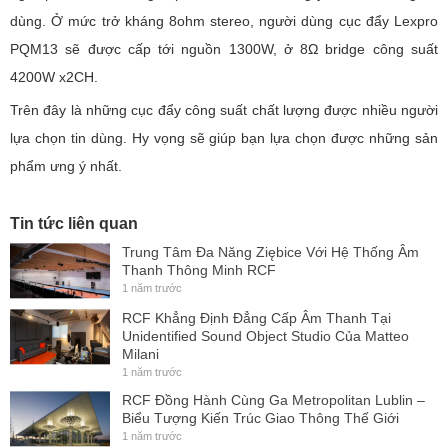
dùng. Ở mức trở kháng 8ohm stereo, người dùng cục đẩy Lexpro
PQM13 sẽ được cấp tới nguồn 1300W, ở 8Ω bridge công suất
4200W x2CH.
Trên đây là những cục đẩy công suất chất lượng được nhiều người
lựa chọn tin dùng. Hy vọng sẽ giúp bạn lựa chọn được những sản
phẩm ưng ý nhất.
Tin tức liên quan
Trung Tâm Đa Năng Ziębice Với Hệ Thống Âm
Thanh Thông Minh RCF
1 năm trước
RCF Khẳng Định Đẳng Cấp Âm Thanh Tại
Unidentified Sound Object Studio Của Matteo
Milani
1 năm trước
RCF Đồng Hành Cùng Ga Metropolitan Lublin –
Biểu Tượng Kiến Trúc Giao Thông Thế Giới
1 năm trước