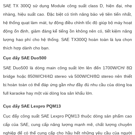
SAE TX 300Q sử dụng Module công suất class D, hiện đại, nhẹ
nhàng, hiệu suất cao. Đặc biệt có tính năng bảo vệ tiên tiến nhất,
hệ thống quạt làm mát, tự động điều chỉnh tốc độ giúp bộ máy hoạt
động ổn định, giảm đáng kể tiếng ồn không nên có, tiết kiệm năng
lượng hao phí cho hệ thống. SAE TX300Q hoàn toàn là lựa chọn
thích hợp dành cho bạn.
Cục đẩy SAE Duo500
SAE Duo500 là dòng main công suất lớn lên đến 1700W/CH/ 8Ω
bridge hoặc 850W/CH/4Ω stereo và 500W/CH/8Ω stereo nên thiết
bị hoàn toàn có thể đáp ứng gần như đầy đủ nhu cầu của dòng loa
full karaoke hay một vài dòng loa sân khấu lớn.
Cục đẩy SAE Lexpro PQM13
Cục đẩy công suất SAE Lexpro PQM13 thuộc dòng sản phẩm cao
cấp của SAE, cung cấp năng lượng mạnh mẽ, chất lượng chuyên
nghiệp để có thể cung cấp cho hầu hết những yêu cầu của người