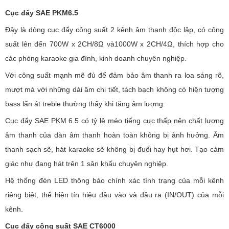
Cục đẩy SAE PKM6.5
Đây là dòng cục đẩy công suất 2 kênh âm thanh độc lập, có công
suất lên đến 700W x 2CH/8Ω và1000W x 2CH/4Ω, thích hợp cho
các phòng karaoke gia đình, kinh doanh chuyên nghiệp.
Với công suất mạnh mẽ đủ để đảm bảo âm thanh ra loa sáng rõ,
mượt mà với những dải âm chi tiết, tách bạch không có hiện tượng
bass lấn át treble thường thấy khi tăng âm lượng.
Cục đẩy SAE PKM 6.5 có tỷ lệ méo tiếng cực thấp nên chất lượng
âm thanh của dàn âm thanh hoàn toàn không bị ảnh hưởng. Âm
thanh sạch sẽ, hát karaoke sẽ không bị đuối hay hụt hơi. Tạo cảm
giác như đang hát trên 1 sân khấu chuyên nghiệp.
Hệ thống đèn LED thông báo chính xác tình trạng của mỗi kênh
riêng biệt, thể hiện tín hiệu đầu vào và đầu ra (IN/OUT) của mỗi
kênh.
Cục đẩy công suất SAE CT6000