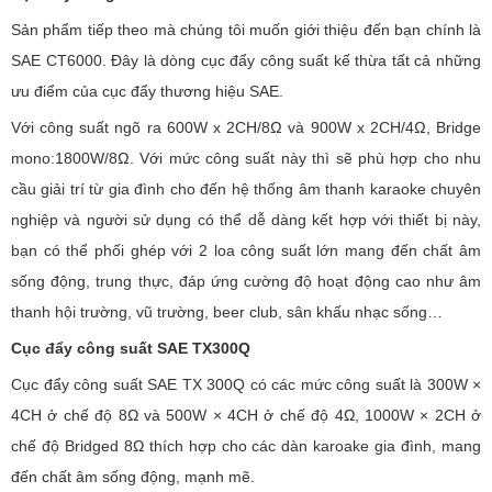
Sản phẩm tiếp theo mà chúng tôi muốn giới thiệu đến bạn chính là
SAE CT6000. Đây là dòng cục đẩy công suất kế thừa tất cả những
ưu điểm của cục đẩy thương hiệu SAE.
Với công suất ngõ ra 600W x 2CH/8Ω và 900W x 2CH/4Ω, Bridge
mono:1800W/8Ω. Với mức công suất này thì sẽ phù hợp cho nhu
cầu giải trí từ gia đình cho đến hệ thống âm thanh karaoke chuyên
nghiệp và người sử dụng có thể dễ dàng kết hợp với thiết bị này,
bạn có thể phối ghép với 2 loa công suất lớn mang đến chất âm
sống động, trung thực, đáp ứng cường độ hoạt động cao như âm
thanh hội trường, vũ trường, beer club, sân khấu nhạc sống…
Cục đẩy công suất SAE TX300Q
Cục đẩy công suất SAE TX 300Q có các mức công suất là 300W ×
4CH ở chế độ 8Ω và 500W × 4CH ở chế độ 4Ω, 1000W × 2CH ở
chế độ Bridged 8Ω thích hợp cho các dàn karoake gia đình, mang
đến chất âm sống động, mạnh mẽ.