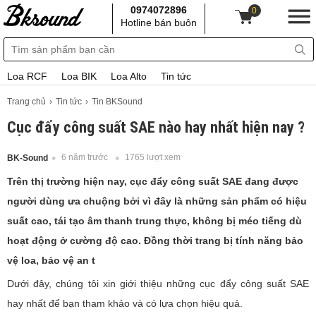
0974072896
0
Hotline bán buôn
Loa RCF
Loa BIK
Loa Alto
Tin tức
Trang chủ
Tin tức
Tin BKSound
Cục đẩy công suất SAE nào hay nhất hiện nay ?
6 năm trước
1765 lượt xem
BK-Sound
Trên thị trường hiện nay, cục đẩy công suất SAE đang được
người dùng ưa chuộng bởi vì đây là những sản phẩm có hiệu
suất cao, tái tạo âm thanh trung thực, không bị méo tiếng dù
hoạt động ở cường độ cao. Đồng thời trang bị tính năng bảo
vệ loa, bảo vệ an t
Dưới đây, chúng tôi xin giới thiệu những cục đẩy công suất SAE
hay nhất để bạn tham khảo và có lựa chọn hiệu quả.