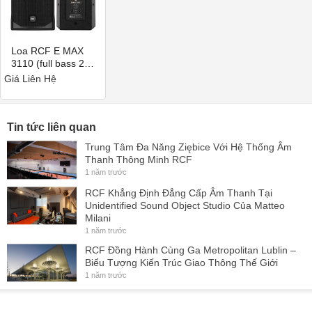
Loa RCF E MAX
3110 (full bass 25,
designed and
Giá Liên Hệ
engineered in
Italy), (Giá 2 chiếc)
Tin tức liên quan
Trung Tâm Đa Năng Ziębice Với Hệ Thống Âm
Thanh Thông Minh RCF
1 năm trước
RCF Khẳng Định Đẳng Cấp Âm Thanh Tại
Unidentified Sound Object Studio Của Matteo
Milani
1 năm trước
RCF Đồng Hành Cùng Ga Metropolitan Lublin –
Biểu Tượng Kiến Trúc Giao Thông Thế Giới
1 năm trước