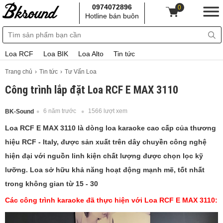
0974072896
0
Hotline bán buôn
Loa RCF
Loa BIK
Loa Alto
Tin tức
Trang chủ
Tin tức
Tư Vấn Loa
Công trình lắp đặt Loa RCF E MAX 3110
6 năm trước
1566 lượt xem
BK-Sound
Loa RCF E MAX 3110 là dòng loa karaoke cao cấp của thương
hiệu RCF - Italy, được sản xuất trên dây chuyền công nghệ
hiện đại với nguồn linh kiện chất lượng được chọn lọc kỹ
lưỡng. Loa sở hữu khả năng hoạt động mạnh mẽ, tốt nhất
trong không gian từ 15 - 30
Các công trình karaoke đã thực hiện với Loa RCF E MAX 3110: