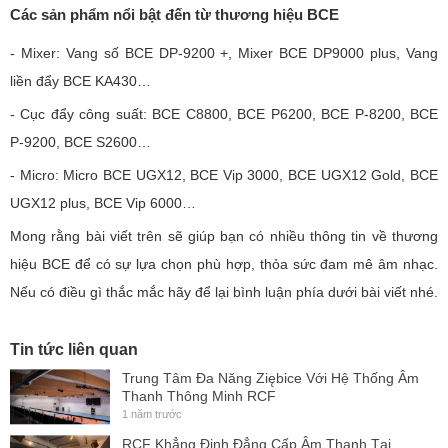
Các sản phẩm nổi bật đến từ thương hiệu BCE
- Mixer: Vang số BCE DP-9200 +, Mixer BCE DP9000 plus, Vang
liền đẩy BCE KA430…
- Cục đẩy công suất: BCE C8800, BCE P6200, BCE P-8200, BCE
P-9200, BCE S2600…
- Micro: Micro BCE UGX12, BCE Vip 3000, BCE UGX12 Gold, BCE
UGX12 plus, BCE Vip 6000…
Mong rằng bài viết trên sẽ giúp bạn có nhiều thông tin về thương
hiệu BCE để có sự lựa chọn phù hợp, thỏa sức đam mê âm nhạc.
Nếu có điều gì thắc mắc hãy để lại bình luận phía dưới bài viết nhé.
Tin tức liên quan
Trung Tâm Đa Năng Ziębice Với Hệ Thống Âm
Thanh Thông Minh RCF
1 năm trước
RCF Khẳng Định Đẳng Cấp Âm Thanh Tại