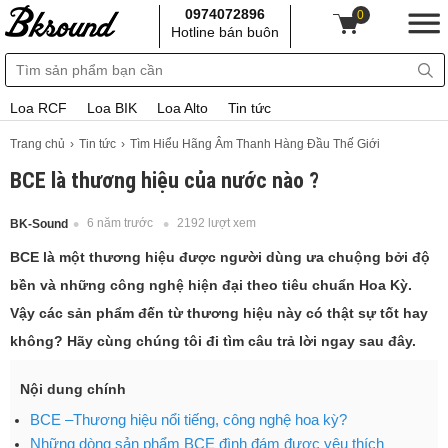
0974072896
0
Hotline bán buôn
Loa RCF
Loa BIK
Loa Alto
Tin tức
Trang chủ
Tin tức
Tìm Hiểu Hãng Âm Thanh Hàng Đầu Thế Giới
BCE là thương hiệu của nước nào ?
6 năm trước
2192 lượt xem
BK-Sound
BCE là một thương hiệu được người dùng ưa chuộng bởi độ
bền và những công nghệ hiện đại theo tiêu chuẩn Hoa Kỳ.
Vậy các sản phẩm đến từ thương hiệu này có thật sự tốt hay
không? Hãy cùng chúng tôi đi tìm câu trả lời ngay sau đây.
Nội dung chính
BCE –Thương hiệu nổi tiếng, công nghệ hoa kỳ?
Những dòng sản phẩm BCE đình đám được yêu thích