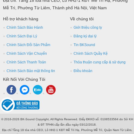
Địa chỉ: Tầng 18 tòa nhà CEO, Lô HH2-1 KĐT Mễ Trì Hạ, Phường
Mễ Trì, Phường Từ Liêm, Thành phố Hà Nội, Việt Nam
Hỗ trợ khách hàng
Về chúng tôi
Chính Sách Bảo Hành
Giới thiệu công ty
Chính Sách Đại Lý
Đăng ký đại lý
Chính Sách Đổi Sản Phẩm
Tin BKSound
Chính Sách Vận Chuyển
Chính Sách Quầy Kệ
Chính Sách Thanh Toán
Thỏa thuận cung cấp & sử dụng
Chính Sách Bảo mật thông tin
Điều khoản
Kết Nối Với Chúng Tôi
© 2016-2026 BK-Sound Copyright, All Rights Reserved. Giấy ĐKKD số: 0108533564 do Sở KH
& ĐT TPHN cấp lần đầu ngày 03/12/2018.
Địa chỉ Tầng 18 tòa nhà CEO, Lô HH2-1 KĐT Mễ Trì Hạ, Phường Mễ Trì, Quận Nam Từ Liêm,