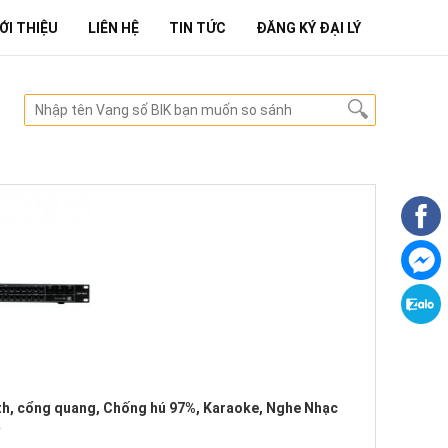
ỚI THIỆU
LIÊN HỆ
TIN TỨC
ĐĂNG KÝ ĐẠI LÝ
th, cổng quang, Chống hú 97%, Karaoke, Nghe Nhạc