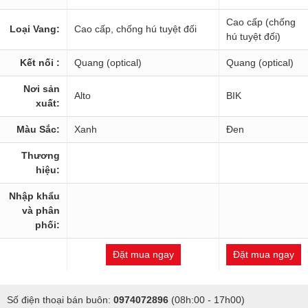
Cao cấp (chống
Loại Vang:
Cao cấp, chống hú tuyệt đối
hú tuyệt đối)
Kết nối :
Quang (optical)
Quang (optical)
Nơi sản
Alto
BIK
xuất:
Màu Sắc:
Xanh
Đen
Thương
hiệu:
Nhập khẩu
và phân
phối:
Đặt mua ngay
Đặt mua ngay
Số điện thoại bán buôn:
0974072896
(08h:00 - 17h00)