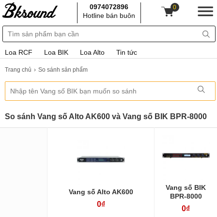
0974072896
0
Hotline bán buôn
Loa RCF
Loa BIK
Loa Alto
Tin tức
Trang chủ
So sánh sản phẩm
So sánh Vang số Alto AK600 và Vang số BIK BPR-8000
Vang số BIK
Vang số Alto AK600
BPR-8000
0₫
0₫