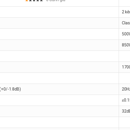
2 kê
Clas
500
850
170
(+0/-1.8dB)
20Hz
≤0.
32d