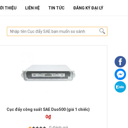
ỚI THIỆU
LIÊN HỆ
TIN TỨC
ĐĂNG KÝ ĐẠI LÝ
Cục đẩy công suất SAE Duo500 (giá 1 chiếc)
0₫
0 đánh giá