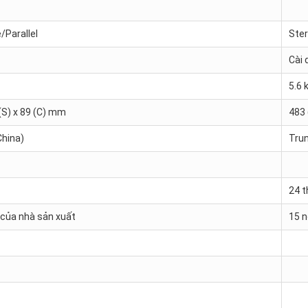
/Parallel
Ster
Cài 
5.6 
 (S) x 89 (C) mm
483 
China)
Trun
24 
i của nhà sản xuất
15 n