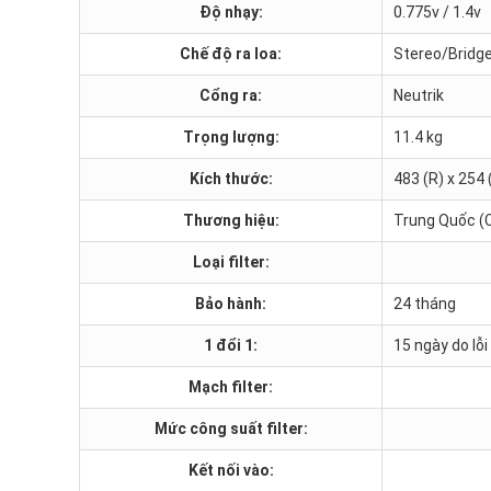
Độ nhạy:
0.775v / 1.4v
Chế độ ra loa:
Stereo/Bridge
Cổng ra:
Neutrik
Trọng lượng:
11.4 kg
Kích thước:
483 (R) x 254
Thương hiệu:
Trung Quốc (
Loại filter:
Bảo hành:
24 tháng
1 đổi 1:
15 ngày do lỗ
Mạch filter:
Mức công suất filter:
Kết nối vào: