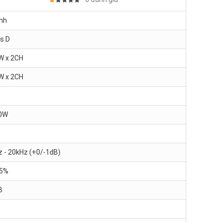
nh
s D
W x 2CH
W x 2CH
0W
 - 20kHz (+0/-1dB)
15%
B