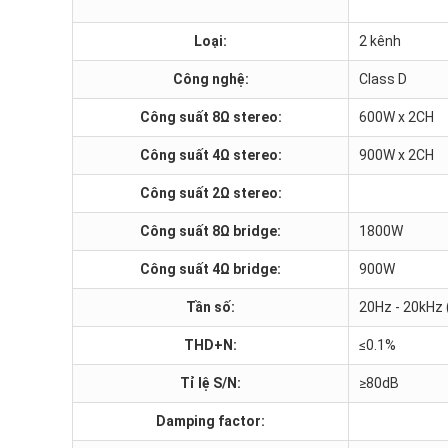
Loại:
2 kênh
Công nghệ:
Class D
Công suất 8Ω stereo:
600W x 2CH
Công suất 4Ω stereo:
900W x 2CH
Công suất 2Ω stereo:
Công suất 8Ω bridge:
1800W
Công suất 4Ω bridge:
900W
Tần số:
20Hz - 20kHz 
THD+N:
≤0.1%
Tỉ lệ S/N:
≥80dB
Damping factor: