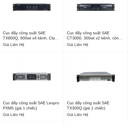
Cục đẩy công suất SAE
Cục đẩy công suất SAE
TX800Q, 800wt x4 kênh, Class
CT3000, 300wt x2 kênh, công
D, Dùng Karaoke, sân khấu
nghệ CLASS D, Karaoke, Nghe
Giá Liên Hệ
Giá Liên Hệ
Nhạc (Version 2) (giá 1 chiếc)
Cục đẩy công suất SAE Lexpro
Cục đẩy công suất SAE
PXM5 (giá 1 chiếc)
TX300Q (giá 1 chiếc)
Giá Liên Hệ
Giá Liên Hệ