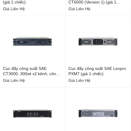
(giá 1 chiếc)
CT6000 (Version 1) (giá 1
chiếc)
Giá Liên Hệ
Giá Liên Hệ
Cục đẩy công suất SAE
Cục đẩy công suất SAE Lexpro
CT3000, 300wt x2 kênh, công
PXM7 (giá 1 chiếc)
nghệ CLASS D, Karaoke, Nghe
Giá Liên Hệ
Giá Liên Hệ
Nhạc (Version 2), (giá 1 chiếc)