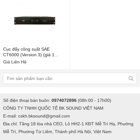
Cục đẩy công suất SAE
CT6000 (Version 3) (giá 1
chiếc)
Giá Liên Hệ
Số điện thoại bán buôn:
0974072896
(08h:00 - 17h00)
CÔNG TY TNHH QUỐC TÊ BK SOUND VIỆT NAM
E-mail: cskh.bksound@gmail.com
Địa chỉ: Tầng 18 tòa nhà CEO, Lô HH2-1 KĐT Mễ Trì Hạ, Phường
Mễ Trì, Phường Từ Liêm, Thành phố Hà Nội, Việt Nam