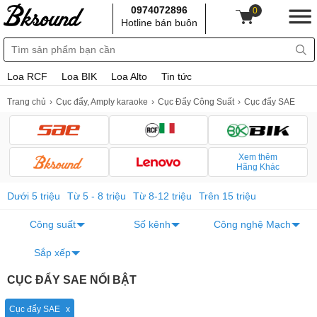
0974072896
0
Hotline bán buôn
Loa RCF
Loa BIK
Loa Alto
Tin tức
Trang chủ
Cục đẩy, Amply karaoke
Cục Đẩy Công Suất
Cục đẩy SAE
Xem thêm
Hãng Khác
Dưới 5 triệu
Từ 5 - 8 triệu
Từ 8-12 triệu
Trên 15 triệu
Công suất
Số kênh
Công nghệ Mạch
Sắp xếp
CỤC ĐẨY SAE NỔI BẬT
Cục đẩy SAE